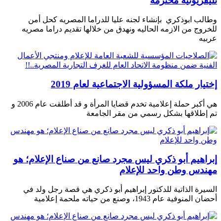
تليفزيونيه محترمة
وطالب ابوذكري بإنشاء لجنه عليا للدراما المصريه كحل أمن
للخروج من الازمه الحاليه ونهدق من خلالها تقديم دراما مصريه
عربيه
إختيار ملكة المسؤولية الاجتماعية لعام 2019
هي أكبر حملة إعلامية تخدم قضايا المرأة و قد أطلقت عام 2006 و
تم إطلاقها بشكل رسمي من مقر الجامعة
إبراهيم أبو ذكري ليس مجرد صانع من صناع الإعلام؛ هو
مهندس وطن واحد للإعلام
السيرة الذاتية للدكتور إبراهيم أبو ذكري هي قصة رجل ولد في
أحضان المنوفية عام 1943، وصنع من حياته ملحمة إعلامية