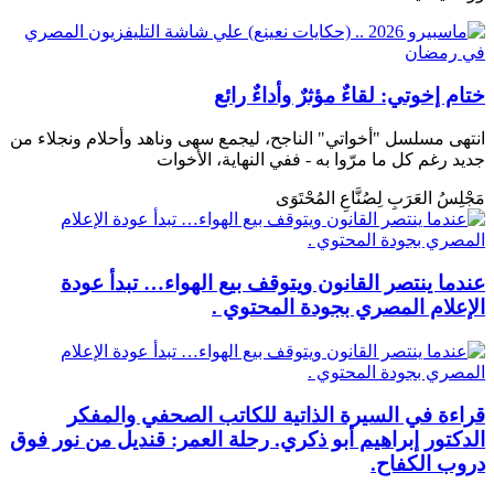
ختام إخوتي: لقاءٌ مؤثرٌ وأداءٌ رائع
انتهى مسلسل "أخواتي" الناجح، ليجمع سهى وناهد وأحلام ونجلاء من
جديد رغم كل ما مرّوا به - ففي النهاية، الأخوات
مَجْلِسُ العَرَبِ لِصُنَّاعِ المُحْتَوَى
عندما ينتصر القانون ويتوقف بيع الهواء… تبدأ عودة
الإعلام المصري بجودة المحتوي .
قراءة في السيرة الذاتية للكاتب الصحفي والمفكر
الدكتور إبراهيم أبو ذكري. رحلة العمر: قنديل من نور فوق
دروب الكفاح.