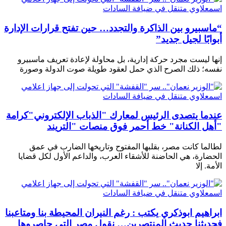
“ماسبيرو بين الذاكرة والتجدد… حين تفتح قرارات الإدارة
أبوابًا لجيل جديد”
إنها ليست مجرد حركة إدارية، بل محاولة لإعادة تعريف ماسبيرو
نفسه؛ ذلك الصرح الذي حمل لعقود طويلة صوت الدولة وصورة
عندما يتصدى الرئيس لمعارك "الذباب الإلكتروني"كرامة
"أهل الكنانة" خط أحمر فوق منصات "التريند
لطالما كانت مصر، بقلبها المفتوح وتاريخها الضارب في عمق
الحضارة، هي الحاضنة للأشقاء العرب، والداعم الأول لكل قضايا
الأمة. إلا
ابراهيم ابوذكري يكتب : رغم النيران المحيطة بنا ومتاعبنا
فحديثنا حديث المنتصرين… نقول مصر التي حاصروها