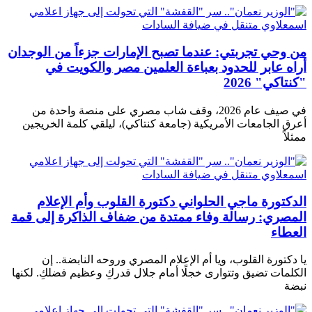
من وحي تجربتي: عندما تصبح الإمارات جزءاً من الوجدان
أراه عابر للحدود بعباءة العلمين مصر والكويت في
"كنتاكي" 2026
في صيف عام 2026، وقف شاب مصري على منصة واحدة من
أعرق الجامعات الأمريكية (جامعة كنتاكي)، ليلقي كلمة الخريجين
ممثلاً
الدكتورة ماجي الحلواني دكتورة القلوب وأم الإعلام
المصري: رسالة وفاء ممتدة من ضفاف الذاكرة إلى قمة
العطاء
يا دكتورة القلوب، ويا أم الإعلام المصري وروحه النابضة.. إن
الكلمات تضيق وتتوارى خجلًا أمام جلال قدركِ وعظيم فضلكِ. لكنها
نبضة