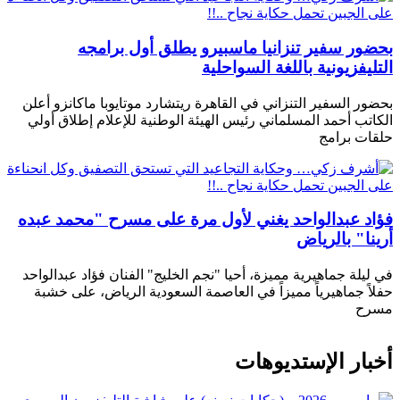
بحضور سفير تنزانيا ماسبيرو يطلق أول برامجه
التليفزيونية باللغة السواحلية
بحضور السفير التنزاني في القاهرة ريتشارد موتايوبا ماكانزو أعلن
الكاتب أحمد المسلماني رئيس الهيئة الوطنية للإعلام إطلاق أولي
حلقات برامج
فؤاد عبدالواحد يغني لأول مرة على مسرح "محمد عبده
أرينا" بالرياض
في ليلة جماهيرية مميزة، أحيا "نجم الخليج" الفنان فؤاد عبدالواحد
حفلاً جماهيرياً مميزاً في العاصمة السعودية الرياض، على خشبة
مسرح
أخبار الإستديوهات