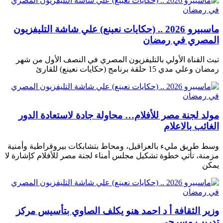
ماسبيرو 2026 .. (حكايات نعينع) علي شاشة التليفزيون
المصري في رمضان
تبث القناة الأولي بالتليفزيون المصري في النصف الأول من شهر
رمضان وعلي مدي 15 حلقة برنامج (حكايات نعينع) للقارئ
مولد لجنة مصر للأفلام… محاولة جادة لاستعادة الدور
الغائب بالاعلام
وسط طريق مليء بالعراقيل، ومحاط بتشابكات بيروقراطية وأمنية
مزمنة، تأتي خطوة تشكيل مجلس أمناء لجنة مصر للأفلام كإشارة لا
يمكن
وزير الثقافة أ د احمد هنو يكلف الصاوي بتأسيس مركز
تدريب مسرحي