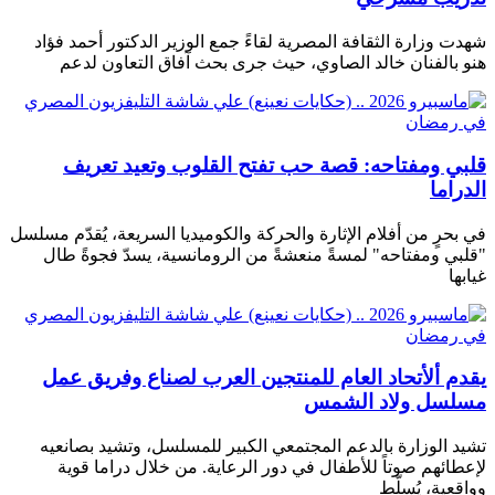
شهدت وزارة الثقافة المصرية لقاءً جمع الوزير الدكتور أحمد فؤاد
هنو بالفنان خالد الصاوي، حيث جرى بحث آفاق التعاون لدعم
قلبي ومفتاحه: قصة حب تفتح القلوب وتعيد تعريف
الدراما
في بحرٍ من أفلام الإثارة والحركة والكوميديا ​​السريعة، يُقدّم مسلسل
"قلبي ومفتاحه" لمسةً منعشةً من الرومانسية، يسدّ فجوةً طال
غيابها
يقدم ألأتحاد العام للمنتجين العرب لصناع وفريق عمل
مسلسل ولاد الشمس
تشيد الوزارة بالدعم المجتمعي الكبير للمسلسل، وتشيد بصانعيه
لإعطائهم صوتاً للأطفال في دور الرعاية. من خلال دراما قوية
وواقعية، يُسلّط