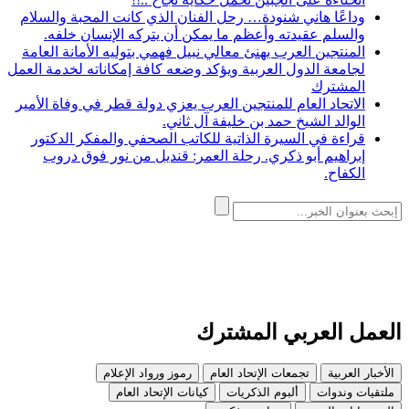
وداعًا هاني شنودة… رحل الفنان الذي كانت المحبة والسلام
والسلم عقيدته وأعظم ما يمكن أن يتركه الإنسان خلفه.
المنتجين العرب يهنئ معالي نبيل فهمي بتوليه الأمانة العامة
لجامعة الدول العربية ويؤكد وضعه كافة إمكاناته لخدمة العمل
المشترك
الاتحاد العام للمنتجين العرب يعزي دولة قطر في وفاة الأمير
الوالد الشيخ حمد بن خليفة آل ثاني.
قراءة في السيرة الذاتية للكاتب الصحفي والمفكر الدكتور
إبراهيم أبو ذكري. رحلة العمر: قنديل من نور فوق دروب
الكفاح.
العمل العربي المشترك
الأخبار العربية
تجمعات الإتحاد العام
رموز ورواد الإعلام
ملتقيات وندوات
ألبوم الذكريات
كيانات الإتحاد العام