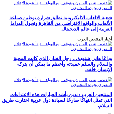
شعبة الالعاب الاليكترونية تطلق شرارة توطين صناعة
الألعاب والواقع الافتراضي من القاهرة وتحول الدراما
العربية إلى عالم الديجيتال
أخبار المنتجين العرب
وداعًا هاني شنودة… رحل الفنان الذي كانت المحبة
والسلام والسلم عقيدته وأعظم ما يمكن أن يتركه
الإنسان خلفه.
المنتجين العرب : ندين بأشد العبارات هذه الاعتداءات
التي تمثل انتهاكًا صارخًا لسيادة دول عربية اختارت طريق
السلام،