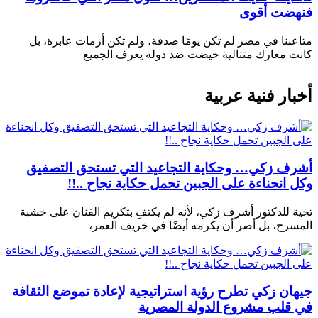
فنهضت أقوى
متاعبنا في مصر لم تكن يومًا صدفة، ولم تكن أزمات عابرة، بل
كانت معارك متتالية خيضت ضد دولة يعرف الجميع
أخبار فنية عربية
أشرف زكي… وحكاية التجاعيد التي تستحق التصفيق
وكل انحناءة على الجبين تحمل حكاية نجاح ..!!
تحية للدكتور أشرف زكي، لأنه لم يكتفِ بتكريم الفنان على خشبة
المسرح، بل أصر أن يكرمه أيضًا في خريف العمر،
جيهان زكي تطرح رؤية استراتيجية لإعادة تموضع الثقافة
في قلب مشروع الدولة المصرية