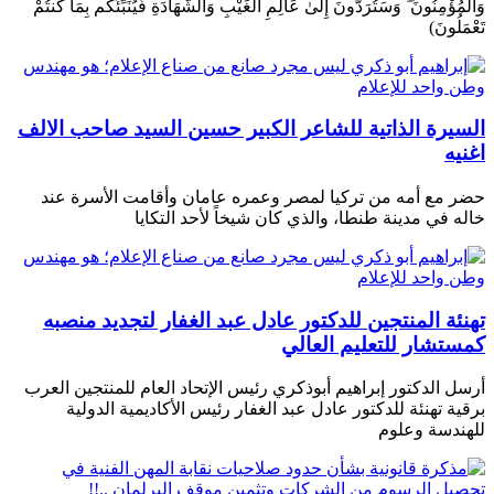
وَالْمُؤْمِنُونَ ۖ وَسَتُرَدُّونَ إِلَىٰ عَالِمِ الْغَيْبِ وَالشَّهَادَةِ فَيُنَبِّئُكُم بِمَا كُنتُمْ
تَعْمَلُونَ)
السيرة الذاتية للشاعر الكبير حسين السيد صاحب الالف
اغنيه
حضر مع أمه من تركيا لمصر وعمره عامان وأقامت الأسرة عند
خاله في مدينة طنطا، والذي كان شيخاً لأحد التكايا
تهنئة المنتجين للدكتور عادل عبد الغفار لتجديد منصبه
كمستشار للتعليم العالي
أرسل الدكتور إبراهيم أبوذكري رئيس الإتحاد العام للمنتجين العرب
برقية تهنئة للدكتور عادل عبد الغفار رئيس الأكاديمية الدولية
للهندسة وعلوم