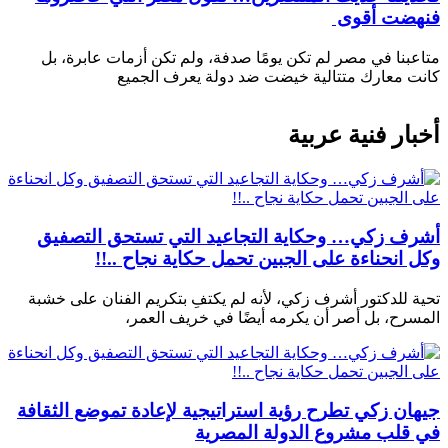
فنهضت أقوى
متاعبنا في مصر لم تكن يومًا صدفة، ولم تكن أزمات عابرة، بل
كانت معارك متتالية خيضت ضد دولة يعرف الجميع
أخبار فنية عربية
أشرف زكي… وحكاية التجاعيد التي تستحق التصفيق
وكل انحناءة على الجبين تحمل حكاية نجاح ..!!
تحية للدكتور أشرف زكي، لأنه لم يكتفِ بتكريم الفنان على خشبة
المسرح، بل أصر أن يكرمه أيضًا في خريف العمر،
جيهان زكي تطرح رؤية استراتيجية لإعادة تموضع الثقافة
في قلب مشروع الدولة المصرية