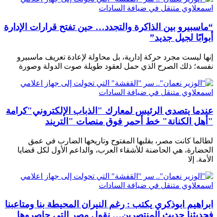
“ماسبيرو بين الذاكرة والتجدد… حين تفتح قرارات الإدارة
أبوابًا لجيل جديد”
إنها ليست مجرد حركة إدارية، بل محاولة لإعادة تعريف ماسبيرو
نفسه؛ ذلك الصرح الذي حمل لعقود طويلة صوت الدولة وصورة
عندما يتصدى الرئيس لمعارك "الذباب الإلكتروني"كرامة
"أهل الكنانة" خط أحمر فوق منصات "التريند
لطالما كانت مصر، بقلبها المفتوح وتاريخها الضارب في عمق
الحضارة، هي الحاضنة للأشقاء العرب، والداعم الأول لكل قضايا
الأمة. إلا
ابراهيم ابوذكري يكتب : رغم النيران المحيطة بنا ومتاعبنا
فحديثنا حديث المنتصرين… نقول مصر التي حاصروها