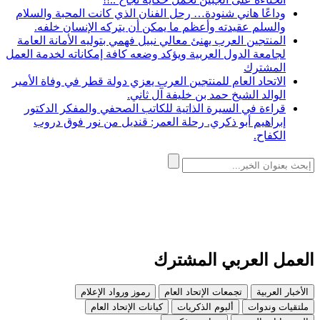
وداعًا هاني شنودة… رحل الفنان الذي كانت المحبة والسلام
والسلم عقيدته وأعظم ما يمكن أن يتركه الإنسان خلفه.
المنتجين العرب يهنئ معالي نبيل فهمي بتوليه الأمانة العامة
لجامعة الدول العربية ويؤكد وضعه كافة إمكاناته لخدمة العمل
المشترك
الاتحاد العام للمنتجين العرب يعزي دولة قطر في وفاة الأمير
الوالد الشيخ حمد بن خليفة آل ثاني.
قراءة في السيرة الذاتية للكاتب الصحفي والمفكر الدكتور
إبراهيم أبو ذكري. رحلة العمر: قنديل من نور فوق دروب
الكفاح.
العمل العربي المشترك
الأخبار العربية
تجمعات الإتحاد العام
رموز ورواد الإعلام
ملتقيات وندوات
ألبوم الذكريات
كيانات الإتحاد العام