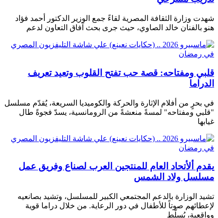
شهدت وزارة الثقافة المصرية لقاءً جمع الوزير الدكتور أحمد فؤاد
هنو بالفنان خالد الصاوي، حيث جرى بحث آفاق التعاون لدعم
قلبي ومفتاحه: قصة حب تفتح القلوب وتعيد تعريف
الدراما
في بحرٍ من أفلام الإثارة والحركة والكوميديا ​​السريعة، يُقدّم مسلسل
"قلبي ومفتاحه" لمسةً منعشةً من الرومانسية، يسدّ فجوةً طال
غيابها
يقدم ألأتحاد العام للمنتجين العرب لصناع وفريق عمل
مسلسل ولاد الشمس
تشيد الوزارة بالدعم المجتمعي الكبير للمسلسل، وتشيد بصانعيه
لإعطائهم صوتاً للأطفال في دور الرعاية. من خلال دراما قوية
وواقعية، يُسلّط