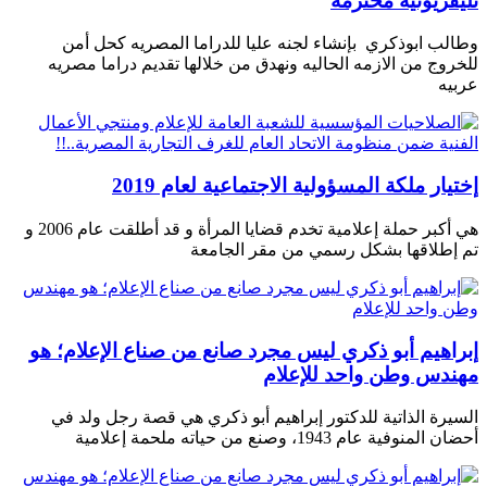
تليفزيونيه محترمة
وطالب ابوذكري بإنشاء لجنه عليا للدراما المصريه كحل أمن
للخروج من الازمه الحاليه ونهدق من خلالها تقديم دراما مصريه
عربيه
إختيار ملكة المسؤولية الاجتماعية لعام 2019
هي أكبر حملة إعلامية تخدم قضايا المرأة و قد أطلقت عام 2006 و
تم إطلاقها بشكل رسمي من مقر الجامعة
إبراهيم أبو ذكري ليس مجرد صانع من صناع الإعلام؛ هو
مهندس وطن واحد للإعلام
السيرة الذاتية للدكتور إبراهيم أبو ذكري هي قصة رجل ولد في
أحضان المنوفية عام 1943، وصنع من حياته ملحمة إعلامية