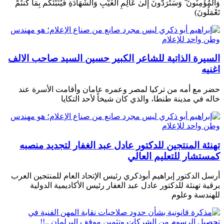
وَالْمُؤْمِنُونَ ۖ وَسَتُرَدُّونَ إِلَىٰ عَالِمِ الْغَيْبِ وَالشَّهَادَةِ فَيُنَبِّئُكُم بِمَا كُنتُمْ
تَعْمَلُونَ)
السيرة الذاتية للشاعر الكبير حسين السيد صاحب الالف
اغنيه
حضر مع أمه من تركيا لمصر وعمره عامان وأقامت الأسرة عند
خاله في مدينة طنطا، والذي كان شيخاً لأحد التكايا
تهنئة المنتجين للدكتور عادل عبد الغفار لتجديد منصبه
كمستشار للتعليم العالي
أرسل الدكتور إبراهيم أبوذكري رئيس الإتحاد العام للمنتجين العرب
برقية تهنئة للدكتور عادل عبد الغفار رئيس الأكاديمية الدولية
للهندسة وعلوم