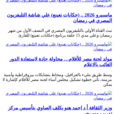
ماسبيرو 2026 .. (حكايات نعينع) علي شاشة التليفزيون
المصري في رمضان
تبث القناة الأولي بالتليفزيون المصري في النصف الأول من شهر
رمضان وعلي مدي 15 حلقة برنامج (حكايات نعينع) للقارئ
مولد لجنة مصر للأفلام… محاولة جادة لاستعادة الدور
الغائب بالاعلام
وسط طريق مليء بالعراقيل، ومحاط بتشابكات بيروقراطية وأمنية
مزمنة، تأتي خطوة تشكيل مجلس أمناء لجنة مصر للأفلام كإشارة لا
يمكن
وزير الثقافة أ د احمد هنو يكلف الصاوي بتأسيس مركز
تدريب مسرحي