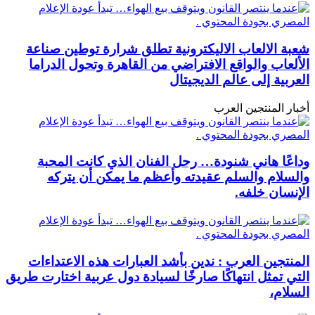
شعبة الالعاب الاليكترونية تطلق شرارة توطين صناعة
الألعاب والواقع الافتراضي من القاهرة وتحول الدراما
العربية إلى عالم الديجيتال
أخبار المنتجين العرب
وداعًا هاني شنودة… رحل الفنان الذي كانت المحبة
والسلام والسلم عقيدته وأعظم ما يمكن أن يتركه
الإنسان خلفه.
المنتجين العرب : ندين بأشد العبارات هذه الاعتداءات
التي تمثل انتهاكًا صارخًا لسيادة دول عربية اختارت طريق
السلام،