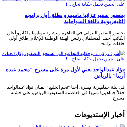
بحضور سفير تنزانيا ماسبيرو يطلق أول برامجه
التليفزيونية باللغة السواحلية
بحضور السفير التنزاني في القاهرة ريتشارد موتايوبا ماكانزو أعلن
الكاتب أحمد المسلماني رئيس الهيئة الوطنية للإعلام إطلاق أولي
حلقات برامج
فؤاد عبدالواحد يغني لأول مرة على مسرح "محمد عبده
أرينا" بالرياض
في ليلة جماهيرية مميزة، أحيا "نجم الخليج" الفنان فؤاد عبدالواحد
حفلاً جماهيرياً مميزاً في العاصمة السعودية الرياض، على خشبة
مسرح
أخبار الإستديوهات