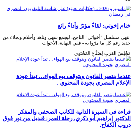
ختام إخوتي: لقاءٌ مؤثرٌ وأداءٌ رائع
انتهى مسلسل "أخواتي" الناجح، ليجمع سهى وناهد وأحلام ونجلاء من
جديد رغم كل ما مرّوا به - ففي النهاية، الأخوات
مَجْلِسُ العَرَبِ لِصُنَّاعِ المُحْتَوَى
عندما ينتصر القانون ويتوقف بيع الهواء… تبدأ عودة
الإعلام المصري بجودة المحتوي .
قراءة في السيرة الذاتية للكاتب الصحفي والمفكر
الدكتور إبراهيم أبو ذكري. رحلة العمر: قنديل من نور فوق
دروب الكفاح.