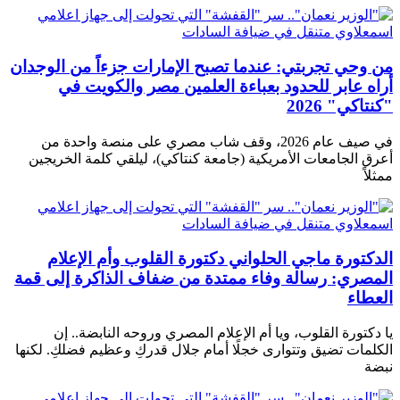
من وحي تجربتي: عندما تصبح الإمارات جزءاً من الوجدان
أراه عابر للحدود بعباءة العلمين مصر والكويت في
"كنتاكي" 2026
في صيف عام 2026، وقف شاب مصري على منصة واحدة من
أعرق الجامعات الأمريكية (جامعة كنتاكي)، ليلقي كلمة الخريجين
ممثلاً
الدكتورة ماجي الحلواني دكتورة القلوب وأم الإعلام
المصري: رسالة وفاء ممتدة من ضفاف الذاكرة إلى قمة
العطاء
يا دكتورة القلوب، ويا أم الإعلام المصري وروحه النابضة.. إن
الكلمات تضيق وتتوارى خجلًا أمام جلال قدركِ وعظيم فضلكِ. لكنها
نبضة