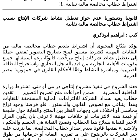
قانونيا ودستوريا عدم جواز تعطيل نشاط شركات الإنتاج بسبب
اشتراط خطاب مخالصة مالية نقابية
كتب : ابراهيم ابوذكري
يؤكد صُنّاع المحتوى أن اشتراط تقديم خطاب مخالصة مالية من
النقابات المهنية كشرط مسبق لمنح تصاريح التصوير يُفضي عمليًا
إلى تعطيل نشاط شركات إنتاج مرخّصة قانونًا، رغم استيفائها جميع
مقومات الأهلية التجارية من قيد بالسجل التجاري واستخراج البطاقة
الضريبية ومباشرة النشاط وفقًا لأحكام القانون في جمهورية مصر
العربية.
فعند الشروع في تنفيذ مشروع إنتاجي درامي أو فني، تشترط وزارة
الداخلية المصرية — ضمن إجراءات منح تصريح التصوير — تقديم
خطاب يفيد بسداد الشركة للالتزامات المالية المستحقة للنقابات
وهذا يتنافي مع نصوص القانون والدستور . فلو فرضنا وجود نزاع
محاسبي أو اختلاف في وجهات النظر بين المنتج والنقابة حول طبيعة
أو قيمة هذه الالتزامات او خلافات مهنية لا ترقي بان يكون القرار
الأخير للنقابة بسلاح هذا الخطاب وتصبح النقابة هي الخصم والحكم ،
ولا شييء يمنعها قانونا بعدم إصدار خطاب المخالصة، بما يترتب عليه
جبر الشركات بالرضوخ علي ما تقرره النقابه أو حرمانها من طوق
النجاة الممثل في التصريح وإما تعطيل قدرتها على الإنتاج، وتوقف