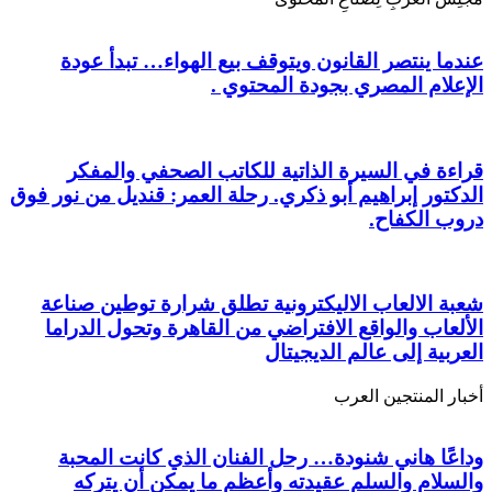
عندما ينتصر القانون ويتوقف بيع الهواء… تبدأ عودة
الإعلام المصري بجودة المحتوي .
قراءة في السيرة الذاتية للكاتب الصحفي والمفكر
الدكتور إبراهيم أبو ذكري. رحلة العمر: قنديل من نور فوق
دروب الكفاح.
شعبة الالعاب الاليكترونية تطلق شرارة توطين صناعة
الألعاب والواقع الافتراضي من القاهرة وتحول الدراما
العربية إلى عالم الديجيتال
أخبار المنتجين العرب
وداعًا هاني شنودة… رحل الفنان الذي كانت المحبة
والسلام والسلم عقيدته وأعظم ما يمكن أن يتركه