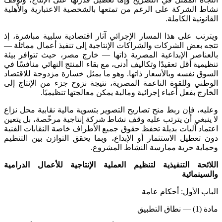
نشاط الشركة على الرغم من تمتعها بالشخصية الاعتبارية والأهلية
القانونية الكاملة.
ويترتب على هذا المسار الإجرائي آثار اقتصادية سلبية مباشرة، إذ
تتجه بعض الشركات والشراكات الإنتاجية إلى تنفيذ أعمال مماثلة —
بالعناصر الإبداعية المصرية ذاتها — خارج مصر، حيث تتوافر بيئة
تنظيمية أقل تعقيدًا وتكاليف أدنى، مع بقاء المنتج النهائي منافسًا في
السوق نفسه وبالأسعار ذاتها. وهو ما يمثل خسارة مزدوجة للاقتصاد
الوطني وللقوة الناعمة المصرية، نتيجة نزوح جزء من الإنتاج إلى
الخارج بفعل أعباء إجرائية ومالية يمكن معالجتها تنظيميًا.
وعليه، فإن ربط منح تصاريح التصوير بتسوية مالية نقابية محل نزاع
لا ينبغي أن يترتب عليه وقف نشاط شركة إنتاجية مرخّصة، بل يتعين
اعتماد آليات بديلة تحفظ حقوق جميع الأطراف خاصة النقابات الفنية
دون تعطيل الاستثمار أو الإبداع، وبما يحقق التوازن بين التنظيم
وحماية حرية ممارسة النشاط المشروع.
اللائحة التنفيذية لتنظيم العملية الإنتاجية للأعمال الدرامية
والسينمائية
الباب الأول: أحكام عامة
مادة (1) — نطاق التطبيق