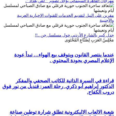
مهرجان القاهرة السينمائي يؤجل تصوير " لص بغداد ".
مقرين على النيل لتقديم الخدمات للقنوات الإخبارية العربية
والأجنبية
جدل كبير بالشارع الأردني حول مسلسل جن ..!!
مَجْلِسُ العَرَبِ لِصُنَّاعِ المُحْتَوَى
عندما ينتصر القانون ويتوقف بيع الهواء… تبدأ عودة
الإعلام المصري بجودة المحتوي .
قراءة في السيرة الذاتية للكاتب الصحفي والمفكر
الدكتور إبراهيم أبو ذكري. رحلة العمر: قنديل من نور فوق
دروب الكفاح.
شعبة الالعاب الاليكترونية تطلق شرارة توطين صناعة