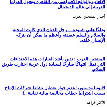
الألعاب والواقع الافتراضي من القاهرة وتحول الدراما
العربية إلى عالم الديجيتال
أخبار المنتجين العرب
وداعًا هاني شنودة… رحل الفنان الذي كانت المحبة
والسلام والسلم عقيدته وأعظم ما يمكن أن يتركه
الإنسان خلفه.
المنتجين العرب : ندين بأشد العبارات هذه الاعتداءات
التي تمثل انتهاكًا صارخًا لسيادة دول عربية اختارت طريق
السلام،
قانونيا ودستوريا عدم جواز تعطيل نشاط شركات الإنتاج
بسبب اشتراط خطاب مخالصة مالية نقابية ..!!
الأكثر قراءة