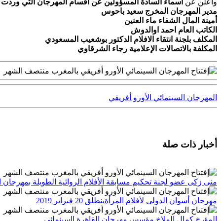
وأعلن عن
أسماء السادة المسؤولين عن أقسام المهرجان التي وردت كا
مدير المهرجان المخرج سعيد باحوس
أمينة المال الشفاء ماء العنين
الكاتب العام احمد اوالدوش
المكلف بلجنة انتقاء الافلام الدكتور بوشعيب المسعودي
المكلفة بالاتصالات الإعلامية رجاء الشرقاوي
المهرجان السينمائي الأورو أفريقي
أخبار ذات صلة
منى زكى عضو لجنة تحكيم مسابقة الأفلام الروائية الطويلة بمهرجان ا
مهرجان أسوان الدولى لأفلام المرأةينطلق 20 فبراير 2019
المؤرخ كمال الملاخ مؤسس مهرجان القاهرة ااسينمائي