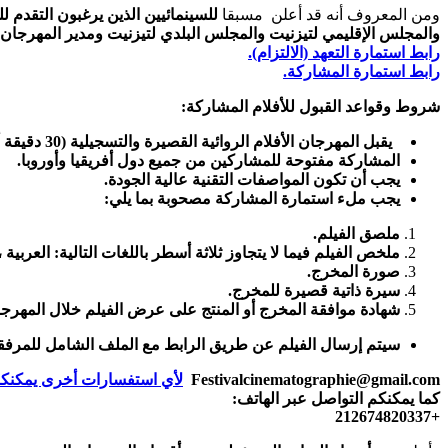
ومن المعروف أنه قد أعلن مسبقا
للسينمائيين الذين يرغبون التقدم
والمجلس الإقليمي لتيزنيت والمجلس البلدي لتيزنيت ومدير المهرجان ا
رابط استمارة التعهد (الالتزام).
رابط استمارة المشاركة.
شروط وقواعد القبول للأفلام المشاركة:
يقبل المهرجان الأفلام الروائية القصيرة والتسجيلية (30 دقيقة أو أقل حسب تصنيف المهرجان).
المشاركة مفتوحة للمشاركين من جميع دول أفريقيا وأوروبا.
يجب أن تكون المواصفات التقنية عالية الجودة.
يجب ملء استمارة المشاركة مصحوبة بما يلي:
ملصق الفيلم.
ملخص الفيلم فيما لا يتجاوز ثلاثة أسطر باللغات التالية: العربية ،
صورة المخرج.
سيرة ذاتية قصيرة للمخرج.
شهادة موافقة المخرج أو المنتج على عرض الفيلم خلال المهرجان
سيتم إرسال الفيلم عن طريق الرابط مع الملف الشامل للمرفقات
Festivalcinematographie@gmail.com
لأي استفسارات أخرى يمكنكم
كما يمكنكم التواصل عبر الهاتف:
+212674820337