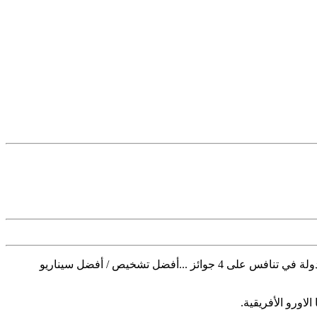
تنظم الدورة الثانية للمهرجان السينمائي الاورو أفريقي بدار الثقافة محمد خير الدين تيزنيت المغرب خلال 25.26.27. يونيو 2021 بمشاركة 12 دولة في تنافس على 4 جوائز ...أفضل تشخيص / أفضل سيناريو
ورو الأفريقية.