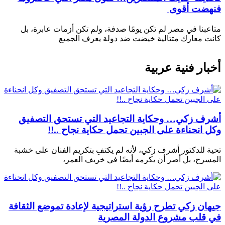
فنهضت أقوى
متاعبنا في مصر لم تكن يومًا صدفة، ولم تكن أزمات عابرة، بل
كانت معارك متتالية خيضت ضد دولة يعرف الجميع
أخبار فنية عربية
أشرف زكي… وحكاية التجاعيد التي تستحق التصفيق
وكل انحناءة على الجبين تحمل حكاية نجاح ..!!
تحية للدكتور أشرف زكي، لأنه لم يكتفِ بتكريم الفنان على خشبة
المسرح، بل أصر أن يكرمه أيضًا في خريف العمر،
جيهان زكي تطرح رؤية استراتيجية لإعادة تموضع الثقافة
في قلب مشروع الدولة المصرية