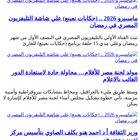
ماسبيرو 2026 .. (حكايات نعينع) علي شاشة التليفزيون
المصري في رمضان
تبث القناة الأولي بالتليفزيون المصري في النصف الأول من شهر
رمضان وعلي مدي 15 حلقة برنامج (حكايات نعينع) للقارئ
مولد لجنة مصر للأفلام… محاولة جادة لاستعادة الدور
الغائب بالاعلام
وسط طريق مليء بالعراقيل، ومحاط بتشابكات بيروقراطية وأمنية
مزمنة، تأتي خطوة تشكيل مجلس أمناء لجنة مصر للأفلام كإشارة لا
يمكن
وزير الثقافة أ د احمد هنو يكلف الصاوي بتأسيس مركز
تدريب مسرحي