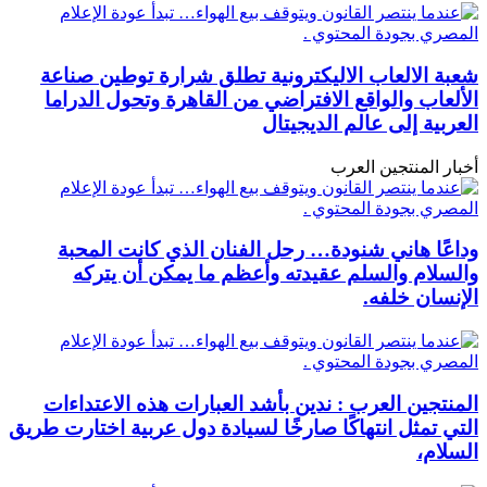
شعبة الالعاب الاليكترونية تطلق شرارة توطين صناعة
الألعاب والواقع الافتراضي من القاهرة وتحول الدراما
العربية إلى عالم الديجيتال
أخبار المنتجين العرب
وداعًا هاني شنودة… رحل الفنان الذي كانت المحبة
والسلام والسلم عقيدته وأعظم ما يمكن أن يتركه
الإنسان خلفه.
المنتجين العرب : ندين بأشد العبارات هذه الاعتداءات
التي تمثل انتهاكًا صارخًا لسيادة دول عربية اختارت طريق
السلام،