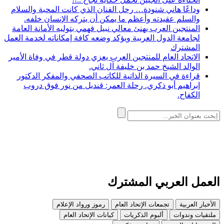
وداعًا هاني شنودة… رحل الفنان الذي كانت المحبة والسلام
والسلم عقيدته وأعظم ما يمكن أن يتركه الإنسان خلفه.
المنتجين العرب يهنئ معالي نبيل فهمي بتوليه الأمانة العامة
لجامعة الدول العربية ويؤكد وضعه كافة إمكاناته لخدمة العمل
المشترك
الاتحاد العام للمنتجين العرب يعزي دولة قطر في وفاة الأمير
الوالد الشيخ حمد بن خليفة آل ثاني.
قراءة في السيرة الذاتية للكاتب الصحفي والمفكر الدكتور
إبراهيم أبو ذكري. رحلة العمر: قنديل من نور فوق دروب
الكفاح.
العمل العربي المشترك
الأخبار العربية
تجمعات الإتحاد العام
رموز ورواد الإعلام
ملتقيات وندوات
ألبوم الذكريات
كيانات الإتحاد العام