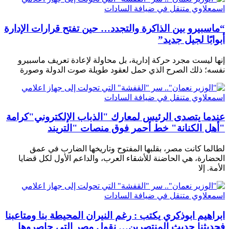
“ماسبيرو بين الذاكرة والتجدد… حين تفتح قرارات الإدارة
أبوابًا لجيل جديد”
إنها ليست مجرد حركة إدارية، بل محاولة لإعادة تعريف ماسبيرو
نفسه؛ ذلك الصرح الذي حمل لعقود طويلة صوت الدولة وصورة
عندما يتصدى الرئيس لمعارك "الذباب الإلكتروني"كرامة
"أهل الكنانة" خط أحمر فوق منصات "التريند
لطالما كانت مصر، بقلبها المفتوح وتاريخها الضارب في عمق
الحضارة، هي الحاضنة للأشقاء العرب، والداعم الأول لكل قضايا
الأمة. إلا
ابراهيم ابوذكري يكتب : رغم النيران المحيطة بنا ومتاعبنا
فحديثنا حديث المنتصرين… نقول مصر التي حاصروها