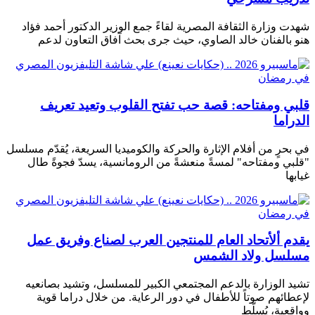
شهدت وزارة الثقافة المصرية لقاءً جمع الوزير الدكتور أحمد فؤاد
هنو بالفنان خالد الصاوي، حيث جرى بحث آفاق التعاون لدعم
قلبي ومفتاحه: قصة حب تفتح القلوب وتعيد تعريف
الدراما
في بحرٍ من أفلام الإثارة والحركة والكوميديا ​​السريعة، يُقدّم مسلسل
"قلبي ومفتاحه" لمسةً منعشةً من الرومانسية، يسدّ فجوةً طال
غيابها
يقدم ألأتحاد العام للمنتجين العرب لصناع وفريق عمل
مسلسل ولاد الشمس
تشيد الوزارة بالدعم المجتمعي الكبير للمسلسل، وتشيد بصانعيه
لإعطائهم صوتاً للأطفال في دور الرعاية. من خلال دراما قوية
وواقعية، يُسلّط