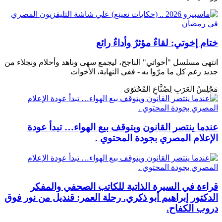
ختام إخوتي: لقاءٌ مؤثرٌ وأداءٌ رائع
انتهى مسلسل "أخواتي" الناجح، ليجمع سهى وناهد وأحلام ونجلاء من
جديد رغم كل ما مرّوا به - ففي النهاية، الأخوات
مَجْلِسُ العَرَبِ لِصُنَّاعِ المُحْتَوَى
عندما ينتصر القانون ويتوقف بيع الهواء… تبدأ عودة
الإعلام المصري بجودة المحتوي .
قراءة في السيرة الذاتية للكاتب الصحفي والمفكر
الدكتور إبراهيم أبو ذكري. رحلة العمر: قنديل من نور فوق
دروب الكفاح.