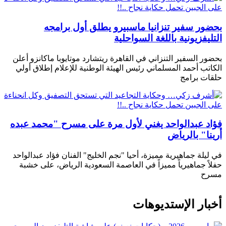
بحضور سفير تنزانيا ماسبيرو يطلق أول برامجه
التليفزيونية باللغة السواحلية
بحضور السفير التنزاني في القاهرة ريتشارد موتايوبا ماكانزو أعلن
الكاتب أحمد المسلماني رئيس الهيئة الوطنية للإعلام إطلاق أولي
حلقات برامج
فؤاد عبدالواحد يغني لأول مرة على مسرح "محمد عبده
أرينا" بالرياض
في ليلة جماهيرية مميزة، أحيا "نجم الخليج" الفنان فؤاد عبدالواحد
حفلاً جماهيرياً مميزاً في العاصمة السعودية الرياض، على خشبة
مسرح
أخبار الإستديوهات