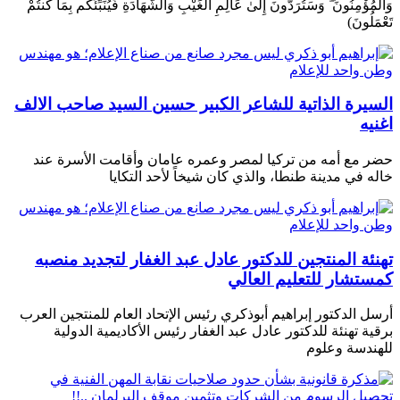
وَالْمُؤْمِنُونَ ۖ وَسَتُرَدُّونَ إِلَىٰ عَالِمِ الْغَيْبِ وَالشَّهَادَةِ فَيُنَبِّئُكُم بِمَا كُنتُمْ
تَعْمَلُونَ)
السيرة الذاتية للشاعر الكبير حسين السيد صاحب الالف
اغنيه
حضر مع أمه من تركيا لمصر وعمره عامان وأقامت الأسرة عند
خاله في مدينة طنطا، والذي كان شيخاً لأحد التكايا
تهنئة المنتجين للدكتور عادل عبد الغفار لتجديد منصبه
كمستشار للتعليم العالي
أرسل الدكتور إبراهيم أبوذكري رئيس الإتحاد العام للمنتجين العرب
برقية تهنئة للدكتور عادل عبد الغفار رئيس الأكاديمية الدولية
للهندسة وعلوم