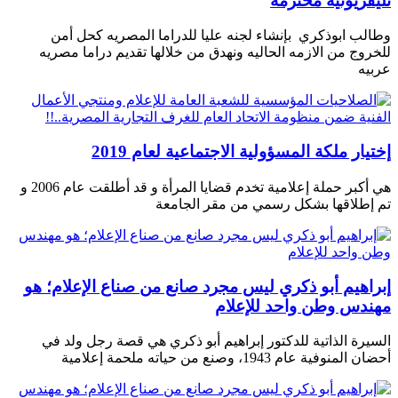
تليفزيونيه محترمة
وطالب ابوذكري بإنشاء لجنه عليا للدراما المصريه كحل أمن
للخروج من الازمه الحاليه ونهدق من خلالها تقديم دراما مصريه
عربيه
إختيار ملكة المسؤولية الاجتماعية لعام 2019
هي أكبر حملة إعلامية تخدم قضايا المرأة و قد أطلقت عام 2006 و
تم إطلاقها بشكل رسمي من مقر الجامعة
إبراهيم أبو ذكري ليس مجرد صانع من صناع الإعلام؛ هو
مهندس وطن واحد للإعلام
السيرة الذاتية للدكتور إبراهيم أبو ذكري هي قصة رجل ولد في
أحضان المنوفية عام 1943، وصنع من حياته ملحمة إعلامية