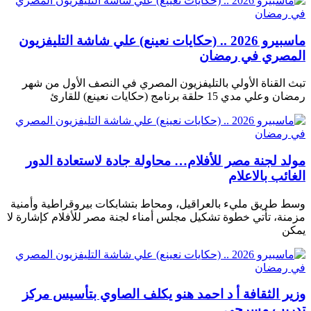
ماسبيرو 2026 .. (حكايات نعينع) علي شاشة التليفزيون
المصري في رمضان
تبث القناة الأولي بالتليفزيون المصري في النصف الأول من شهر
رمضان وعلي مدي 15 حلقة برنامج (حكايات نعينع) للقارئ
مولد لجنة مصر للأفلام… محاولة جادة لاستعادة الدور
الغائب بالاعلام
وسط طريق مليء بالعراقيل، ومحاط بتشابكات بيروقراطية وأمنية
مزمنة، تأتي خطوة تشكيل مجلس أمناء لجنة مصر للأفلام كإشارة لا
يمكن
وزير الثقافة أ د احمد هنو يكلف الصاوي بتأسيس مركز
تدريب مسرحي