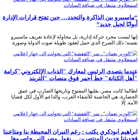
“ماسبيرو بين الذاكرة والتجدد… حين تفتح قرارات الإدارة
أبوابًا لجيل جديد”
إنها ليست مجرد حركة إدارية، بل محاولة لإعادة تعريف ماسبيرو
نفسه؛ ذلك الصرح الذي حمل لعقود طويلة صوت الدولة وصورة
عندما يتصدى الرئيس لمعارك "الذباب الإلكتروني"كرامة
"أهل الكنانة" خط أحمر فوق منصات "التريند
لطالما كانت مصر، بقلبها المفتوح وتاريخها الضارب في عمق
الحضارة، هي الحاضنة للأشقاء العرب، والداعم الأول لكل قضايا
الأمة. إلا
ابراهيم ابوذكري يكتب : رغم النيران المحيطة بنا ومتاعبنا
فحديثنا حديث المنتصرين… نقول مصر التي حاصروها