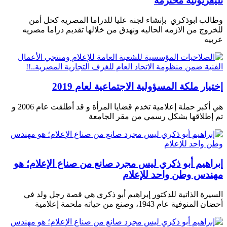
تليفزيونيه محترمة
وطالب ابوذكري بإنشاء لجنه عليا للدراما المصريه كحل أمن
للخروج من الازمه الحاليه ونهدق من خلالها تقديم دراما مصريه
عربيه
إختيار ملكة المسؤولية الاجتماعية لعام 2019
هي أكبر حملة إعلامية تخدم قضايا المرأة و قد أطلقت عام 2006 و
تم إطلاقها بشكل رسمي من مقر الجامعة
إبراهيم أبو ذكري ليس مجرد صانع من صناع الإعلام؛ هو
مهندس وطن واحد للإعلام
السيرة الذاتية للدكتور إبراهيم أبو ذكري هي قصة رجل ولد في
أحضان المنوفية عام 1943، وصنع من حياته ملحمة إعلامية