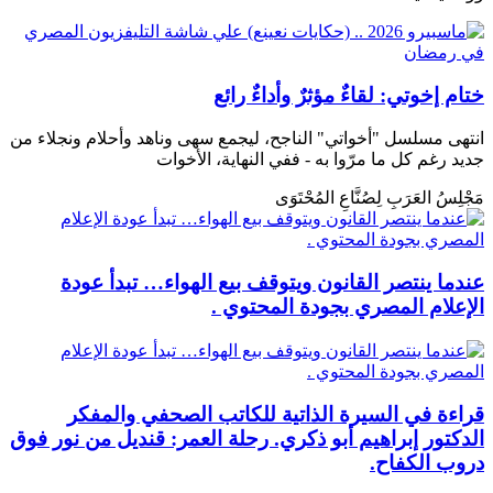
ختام إخوتي: لقاءٌ مؤثرٌ وأداءٌ رائع
انتهى مسلسل "أخواتي" الناجح، ليجمع سهى وناهد وأحلام ونجلاء من
جديد رغم كل ما مرّوا به - ففي النهاية، الأخوات
مَجْلِسُ العَرَبِ لِصُنَّاعِ المُحْتَوَى
عندما ينتصر القانون ويتوقف بيع الهواء… تبدأ عودة
الإعلام المصري بجودة المحتوي .
قراءة في السيرة الذاتية للكاتب الصحفي والمفكر
الدكتور إبراهيم أبو ذكري. رحلة العمر: قنديل من نور فوق
دروب الكفاح.