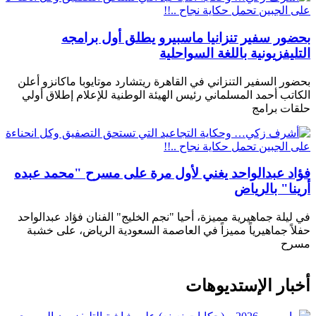
بحضور سفير تنزانيا ماسبيرو يطلق أول برامجه
التليفزيونية باللغة السواحلية
بحضور السفير التنزاني في القاهرة ريتشارد موتايوبا ماكانزو أعلن
الكاتب أحمد المسلماني رئيس الهيئة الوطنية للإعلام إطلاق أولي
حلقات برامج
فؤاد عبدالواحد يغني لأول مرة على مسرح "محمد عبده
أرينا" بالرياض
في ليلة جماهيرية مميزة، أحيا "نجم الخليج" الفنان فؤاد عبدالواحد
حفلاً جماهيرياً مميزاً في العاصمة السعودية الرياض، على خشبة
مسرح
أخبار الإستديوهات