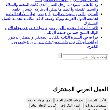
وداعًا هاني شنودة… رحل الفنان الذي كانت المحبة والسلام
والسلم عقيدته وأعظم ما يمكن أن يتركه الإنسان خلفه.
المنتجين العرب يهنئ معالي نبيل فهمي بتوليه الأمانة العامة
لجامعة الدول العربية ويؤكد وضعه كافة إمكاناته لخدمة العمل
المشترك
الاتحاد العام للمنتجين العرب يعزي دولة قطر في وفاة الأمير
الوالد الشيخ حمد بن خليفة آل ثاني.
قراءة في السيرة الذاتية للكاتب الصحفي والمفكر الدكتور
إبراهيم أبو ذكري. رحلة العمر: قنديل من نور فوق دروب
الكفاح.
العمل العربي المشترك
الأخبار العربية
تجمعات الإتحاد العام
رموز ورواد الإعلام
ملتقيات وندوات
ألبوم الذكريات
كيانات الإتحاد العام