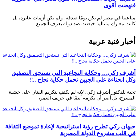
فنهضت أقوى
متاعبنا في مصر لم تكن يومًا صدفة، ولم تكن أزمات عابرة، بل
كانت معارك متتالية خيضت ضد دولة يعرف الجميع
أخبار فنية عربية
أشرف زكي… وحكاية التجاعيد التي تستحق التصفيق
وكل انحناءة على الجبين تحمل حكاية نجاح ..!!
تحية للدكتور أشرف زكي، لأنه لم يكتفِ بتكريم الفنان على خشبة
المسرح، بل أصر أن يكرمه أيضًا في خريف العمر،
جيهان زكي تطرح رؤية استراتيجية لإعادة تموضع الثقافة
في قلب مشروع الدولة المصرية