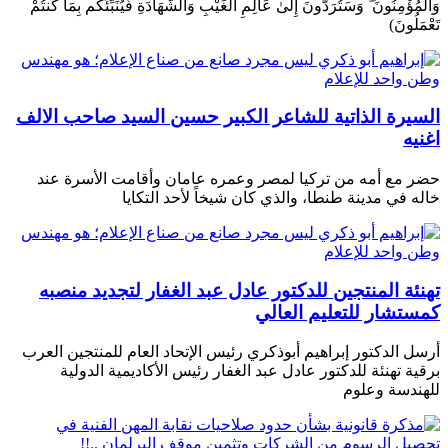
وَالْمُؤْمِنُونَ ۖ وَسَتُرَدُّونَ إِلَىٰ عَالِمِ الْغَيْبِ وَالشَّهَادَةِ فَيُنَبِّئُكُم بِمَا كُنتُمْ
تَعْمَلُونَ)
السيرة الذاتية للشاعر الكبير حسين السيد صاحب الالف
اغنيه
حضر مع أمه من تركيا لمصر وعمره عامان وأقامت الأسرة عند
خاله في مدينة طنطا، والذي كان شيخاً لأحد التكايا
تهنئة المنتجين للدكتور عادل عبد الغفار لتجديد منصبه
كمستشار للتعليم العالي
أرسل الدكتور إبراهيم أبوذكري رئيس الإتحاد العام للمنتجين العرب
برقية تهنئة للدكتور عادل عبد الغفار رئيس الأكاديمية الدولية
للهندسة وعلوم