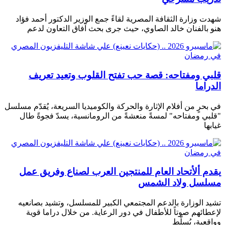
شهدت وزارة الثقافة المصرية لقاءً جمع الوزير الدكتور أحمد فؤاد
هنو بالفنان خالد الصاوي، حيث جرى بحث آفاق التعاون لدعم
قلبي ومفتاحه: قصة حب تفتح القلوب وتعيد تعريف
الدراما
في بحرٍ من أفلام الإثارة والحركة والكوميديا ​​السريعة، يُقدّم مسلسل
"قلبي ومفتاحه" لمسةً منعشةً من الرومانسية، يسدّ فجوةً طال
غيابها
يقدم ألأتحاد العام للمنتجين العرب لصناع وفريق عمل
مسلسل ولاد الشمس
تشيد الوزارة بالدعم المجتمعي الكبير للمسلسل، وتشيد بصانعيه
لإعطائهم صوتاً للأطفال في دور الرعاية. من خلال دراما قوية
وواقعية، يُسلّط