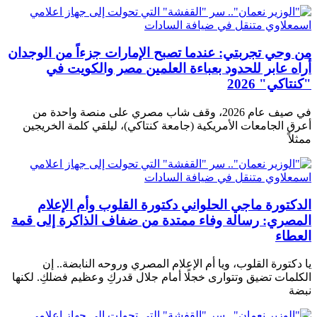
من وحي تجربتي: عندما تصبح الإمارات جزءاً من الوجدان
أراه عابر للحدود بعباءة العلمين مصر والكويت في
"كنتاكي" 2026
في صيف عام 2026، وقف شاب مصري على منصة واحدة من
أعرق الجامعات الأمريكية (جامعة كنتاكي)، ليلقي كلمة الخريجين
ممثلاً
الدكتورة ماجي الحلواني دكتورة القلوب وأم الإعلام
المصري: رسالة وفاء ممتدة من ضفاف الذاكرة إلى قمة
العطاء
يا دكتورة القلوب، ويا أم الإعلام المصري وروحه النابضة.. إن
الكلمات تضيق وتتوارى خجلًا أمام جلال قدركِ وعظيم فضلكِ. لكنها
نبضة