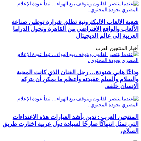
شعبة الالعاب الاليكترونية تطلق شرارة توطين صناعة
الألعاب والواقع الافتراضي من القاهرة وتحول الدراما
العربية إلى عالم الديجيتال
أخبار المنتجين العرب
وداعًا هاني شنودة… رحل الفنان الذي كانت المحبة
والسلام والسلم عقيدته وأعظم ما يمكن أن يتركه
الإنسان خلفه.
المنتجين العرب : ندين بأشد العبارات هذه الاعتداءات
التي تمثل انتهاكًا صارخًا لسيادة دول عربية اختارت طريق
السلام،