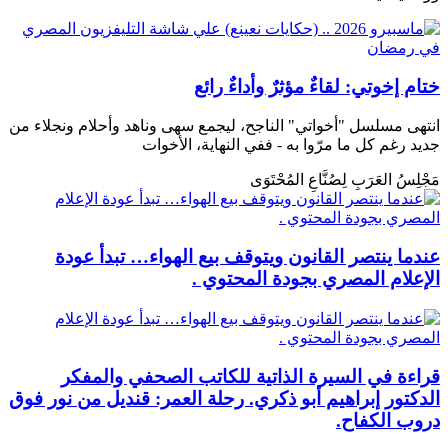
ختام إخوتي: لقاءٌ مؤثرٌ وأداءٌ رائع
انتهى مسلسل "أخواتي" الناجح، ليجمع سهى وناهد وأحلام ونجلاء من
جديد رغم كل ما مرّوا به - ففي النهاية، الأخوات
مَجْلِسُ العَرَبِ لِصُنَّاعِ المُحْتَوَى
عندما ينتصر القانون ويتوقف بيع الهواء… تبدأ عودة
الإعلام المصري بجودة المحتوي .
قراءة في السيرة الذاتية للكاتب الصحفي والمفكر
الدكتور إبراهيم أبو ذكري. رحلة العمر: قنديل من نور فوق
دروب الكفاح.