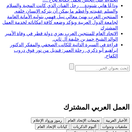
وداعًا هاني شنودة… رحل الفنان الذي كانت المحبة والسلام
والسلم عقيدته وأعظم ما يمكن أن يتركه الإنسان خلفه.
المنتجين العرب يهنئ معالي نبيل فهمي بتوليه الأمانة العامة
لجامعة الدول العربية ويؤكد وضعه كافة إمكاناته لخدمة العمل
المشترك
الاتحاد العام للمنتجين العرب يعزي دولة قطر في وفاة الأمير
الوالد الشيخ حمد بن خليفة آل ثاني.
قراءة في السيرة الذاتية للكاتب الصحفي والمفكر الدكتور
إبراهيم أبو ذكري. رحلة العمر: قنديل من نور فوق دروب
الكفاح.
العمل العربي المشترك
الأخبار العربية
تجمعات الإتحاد العام
رموز ورواد الإعلام
ملتقيات وندوات
ألبوم الذكريات
كيانات الإتحاد العام