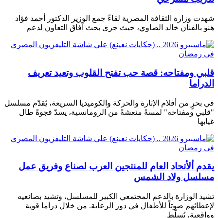
شهدت وزارة الثقافة المصرية لقاءً جمع الوزير الدكتور أحمد فؤاد
هنو بالفنان خالد الصاوي، حيث جرى بحث آفاق التعاون لدعم
قلبي ومفتاحه: قصة حب تفتح القلوب وتعيد تعريف
الدراما
في بحرٍ من أفلام الإثارة والحركة والكوميديا ​​السريعة، يُقدّم مسلسل
"قلبي ومفتاحه" لمسةً منعشةً من الرومانسية، يسدّ فجوةً طال
غيابها
يقدم ألأتحاد العام للمنتجين العرب لصناع وفريق عمل
مسلسل ولاد الشمس
تشيد الوزارة بالدعم المجتمعي الكبير للمسلسل، وتشيد بصانعيه
لإعطائهم صوتاً للأطفال في دور الرعاية. من خلال دراما قوية
وواقعية، يُسلّط