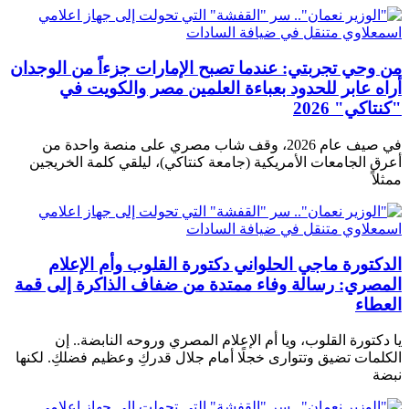
من وحي تجربتي: عندما تصبح الإمارات جزءاً من الوجدان
أراه عابر للحدود بعباءة العلمين مصر والكويت في
"كنتاكي" 2026
في صيف عام 2026، وقف شاب مصري على منصة واحدة من
أعرق الجامعات الأمريكية (جامعة كنتاكي)، ليلقي كلمة الخريجين
ممثلاً
الدكتورة ماجي الحلواني دكتورة القلوب وأم الإعلام
المصري: رسالة وفاء ممتدة من ضفاف الذاكرة إلى قمة
العطاء
يا دكتورة القلوب، ويا أم الإعلام المصري وروحه النابضة.. إن
الكلمات تضيق وتتوارى خجلًا أمام جلال قدركِ وعظيم فضلكِ. لكنها
نبضة