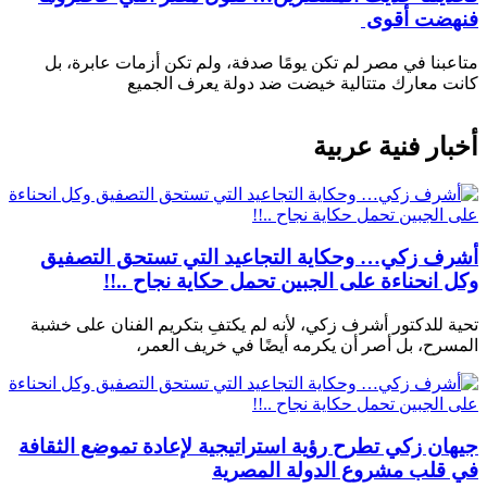
فنهضت أقوى
متاعبنا في مصر لم تكن يومًا صدفة، ولم تكن أزمات عابرة، بل
كانت معارك متتالية خيضت ضد دولة يعرف الجميع
أخبار فنية عربية
أشرف زكي… وحكاية التجاعيد التي تستحق التصفيق
وكل انحناءة على الجبين تحمل حكاية نجاح ..!!
تحية للدكتور أشرف زكي، لأنه لم يكتفِ بتكريم الفنان على خشبة
المسرح، بل أصر أن يكرمه أيضًا في خريف العمر،
جيهان زكي تطرح رؤية استراتيجية لإعادة تموضع الثقافة
في قلب مشروع الدولة المصرية