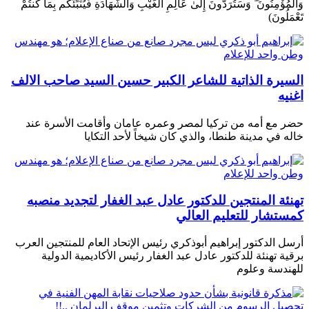
وَالْمُؤْمِنُونَ ۖ وَسَتُرَدُّونَ إِلَىٰ عَالِمِ الْغَيْبِ وَالشَّهَادَةِ فَيُنَبِّئُكُم بِمَا كُنتُمْ
تَعْمَلُونَ)
السيرة الذاتية للشاعر الكبير حسين السيد صاحب الالف
اغنيه
حضر مع أمه من تركيا لمصر وعمره عامان وأقامت الأسرة عند
خاله في مدينة طنطا، والذي كان شيخاً لأحد التكايا
تهنئة المنتجين للدكتور عادل عبد الغفار لتجديد منصبه
كمستشار للتعليم العالي
أرسل الدكتور إبراهيم أبوذكري رئيس الإتحاد العام للمنتجين العرب
برقية تهنئة للدكتور عادل عبد الغفار رئيس الأكاديمية الدولية
للهندسة وعلوم