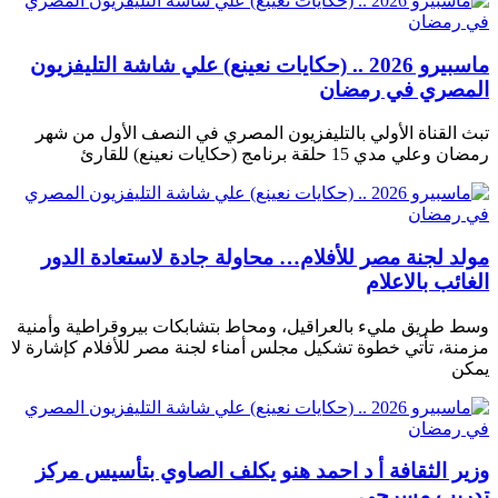
ماسبيرو 2026 .. (حكايات نعينع) علي شاشة التليفزيون
المصري في رمضان
تبث القناة الأولي بالتليفزيون المصري في النصف الأول من شهر
رمضان وعلي مدي 15 حلقة برنامج (حكايات نعينع) للقارئ
مولد لجنة مصر للأفلام… محاولة جادة لاستعادة الدور
الغائب بالاعلام
وسط طريق مليء بالعراقيل، ومحاط بتشابكات بيروقراطية وأمنية
مزمنة، تأتي خطوة تشكيل مجلس أمناء لجنة مصر للأفلام كإشارة لا
يمكن
وزير الثقافة أ د احمد هنو يكلف الصاوي بتأسيس مركز
تدريب مسرحي