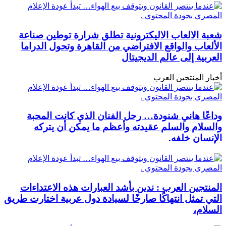
شعبة الالعاب الاليكترونية تطلق شرارة توطين صناعة
الألعاب والواقع الافتراضي من القاهرة وتحول الدراما
العربية إلى عالم الديجيتال
أخبار المنتجين العرب
وداعًا هاني شنودة… رحل الفنان الذي كانت المحبة
والسلام والسلم عقيدته وأعظم ما يمكن أن يتركه
الإنسان خلفه.
المنتجين العرب : ندين بأشد العبارات هذه الاعتداءات
التي تمثل انتهاكًا صارخًا لسيادة دول عربية اختارت طريق
السلام،