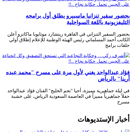
بحضور سفير تنزانيا ماسبيرو يطلق أول برامجه
التليفزيونية باللغة السواحلية
بحضور السفير التنزاني في القاهرة ريتشارد موتايوبا ماكانزو أعلن
الكاتب أحمد المسلماني رئيس الهيئة الوطنية للإعلام إطلاق أولي
حلقات برامج
فؤاد عبدالواحد يغني لأول مرة على مسرح "محمد عبده
أرينا" بالرياض
في ليلة جماهيرية مميزة، أحيا "نجم الخليج" الفنان فؤاد عبدالواحد
حفلاً جماهيرياً مميزاً في العاصمة السعودية الرياض، على خشبة
مسرح
أخبار الإستديوهات