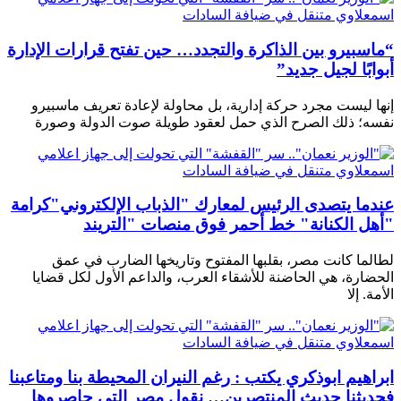
“ماسبيرو بين الذاكرة والتجدد… حين تفتح قرارات الإدارة
أبوابًا لجيل جديد”
إنها ليست مجرد حركة إدارية، بل محاولة لإعادة تعريف ماسبيرو
نفسه؛ ذلك الصرح الذي حمل لعقود طويلة صوت الدولة وصورة
عندما يتصدى الرئيس لمعارك "الذباب الإلكتروني"كرامة
"أهل الكنانة" خط أحمر فوق منصات "التريند
لطالما كانت مصر، بقلبها المفتوح وتاريخها الضارب في عمق
الحضارة، هي الحاضنة للأشقاء العرب، والداعم الأول لكل قضايا
الأمة. إلا
ابراهيم ابوذكري يكتب : رغم النيران المحيطة بنا ومتاعبنا
فحديثنا حديث المنتصرين… نقول مصر التي حاصروها