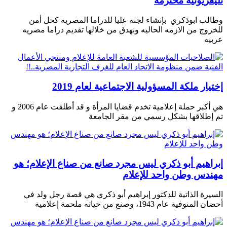
تليفزيونيه محترمة
وطالب ابوذكري بإنشاء لجنه عليا للدراما المصريه كحل أمن
للخروج من الازمه الحاليه ونهدق من خلالها تقديم دراما مصريه
عربيه
إختيار ملكة المسؤولية الاجتماعية لعام 2019
هي أكبر حملة إعلامية تخدم قضايا المرأة و قد أطلقت عام 2006 و
تم إطلاقها بشكل رسمي من مقر الجامعة
إبراهيم أبو ذكري ليس مجرد صانع من صناع الإعلام؛ هو
مهندس وطن واحد للإعلام
السيرة الذاتية للدكتور إبراهيم أبو ذكري هي قصة رجل ولد في
أحضان المنوفية عام 1943، وصنع من حياته ملحمة إعلامية