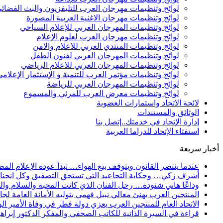
لوائح وتنظيمات مهرجان العرب للتليفزيون والبث الفضائ
لوائح وتنظيمات مهرجان الاغنية العربية المصورة
لوائح وتنظيمات المهرجان العربي للإعلام السياحي
لوائح وتنظيمات مهرجان العرب لعلوم الإعلام
لوائح وتنظيمات المنتدي العربي للاعلام والامن
لوائح وتنظيمات المهرجان العربي لفنون الطفل
لوائح وتنظيمات المهرجان العربي للاعلام الرياضي
لوائح وتنظيمات مؤتمر العرب للتنمية و الإستثمار الإعلام
لوائح وتنظيمات المهرجان العربي للرياضة
لوائح وتنظيمات معرض العرب للمرئي والمسموع
لائحة الاتحاد واستمارات العضوية
الوثائق والمستندات
إدارة الإتحاد في خدمتك..إتصل بنا
استفتاء الإتحاد للدراما العربية
أخبار سريعة
عندما ينتصر القانون ويتوقف بيع الهواء… تبدأ عودة الإعلام الم
أشرف زكي… وحكاية التجاعيد التي تستحق التصفيق وكل انحناءة 
وداعًا هاني شنودة… رحل الفنان الذي كانت المحبة والسلام وال
المنتجين العرب يهنئ معالي نبيل فهمي بتوليه الأمانة العامة ل
الاتحاد العام للمنتجين العرب يعزي دولة قطر في وفاة الأمير الو
قراءة في السيرة الذاتية للكاتب الصحفي والمفكر الدكتور إبراه