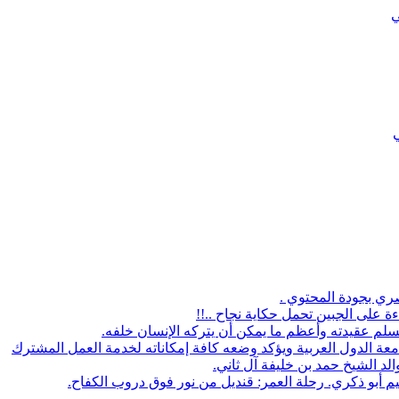
ي
ي
صري بجودة المحتوي .
على الجبين تحمل حكاية نجاح ..!!
سلم عقيدته وأعظم ما يمكن أن يتركه الإنسان خلفه.
جامعة الدول العربية ويؤكد وضعه كافة إمكاناته لخدمة العمل المشترك
الد الشيخ حمد بن خليفة آل ثاني.
يم أبو ذكري. رحلة العمر: قنديل من نور فوق دروب الكفاح.