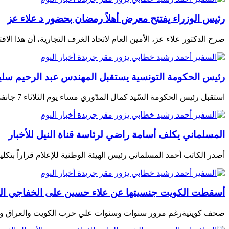
رئيس الوزراء يفتتح معرض أهلاً رمضان بحضور د علاء عز
صرح الدكتور علاء عز، الأمين العام لاتحاد الغرف التجارية، أن هذا الا
رئيس الحكومة التونسية يستقبل المهندس عبد الرحيم سليم
استقبل رئيس الحكومة السّيد كمال المدّوري مساء يوم الثلاثاء 7 جانفي 2025 المدير العام لإتحاد اذاعات الدول العربية المهندس
المسلماني يكلف أسامة راضي لرئاسة قناة النيل للأخبار
أصدر الكاتب أحمد المسلماني رئيس الهيئة الوطنية للإعلام قراراً بتكليف
أسقطت الكويت جنسيتها عن علاء حسين على الخفاجي الج
صحف كويتية رغم مرور سنوات وسنوات علي حرب الكويت والعراق ورح