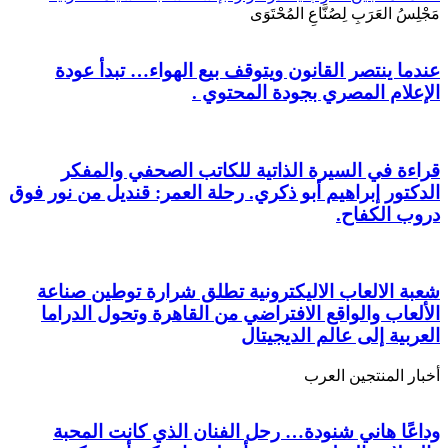
مَجْلِسُ العَرَبِ لِصُنَّاعِ المُحْتَوَى
عندما ينتصر القانون ويتوقف بيع الهواء… تبدأ عودة
الإعلام المصري بجودة المحتوي .
قراءة في السيرة الذاتية للكاتب الصحفي والمفكر
الدكتور إبراهيم أبو ذكري. رحلة العمر: قنديل من نور فوق
دروب الكفاح.
شعبة الالعاب الاليكترونية تطلق شرارة توطين صناعة
الألعاب والواقع الافتراضي من القاهرة وتحول الدراما
العربية إلى عالم الديجيتال
أخبار المنتجين العرب
وداعًا هاني شنودة… رحل الفنان الذي كانت المحبة