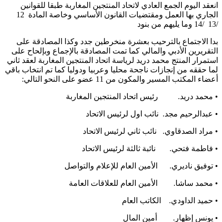
انعقد اليوم الجمع العادي لاتحاد المنتجين المغاربة طبقا للقوانين
الجاري بها العمل ومقتضيات القانون الأساسي وخاصة المادة 12
/13 /14 وما يليهم من بنود
بدا الاجتماع بالترحيب بعشرة منخرطين جدد وكذا المصادقة على
التقريرين الأدبي والمالي كما تمت المصادقة بالإجماع وبإلحاح على
استمرار المنتج محمد دريد لرياسة اتحاد المنتجين المغاربة لعقد ثاني
لما حققه من إنجازات ناجحة محليا وعربيا ودوليا كما تم انتخاب باقي
أعضاء المكتب المسير والمكون من 11 عضو على النحو التالي:
• محمد دريد. رئيس اتحاد المنتجين المغاربة
• عبدالرحيم مجد. نائب اول لرئيس الاتحاد
• مراد الصدقاوي. نائب ثاني لرئيس الاتحاد
• فاطمة فتحي. نائبة ثالثة لرئيس الاتحاد
• توفيق ناديري. الأمين العام للإعلام والتواصل
• محمد ساشا. الأمين العام للعلاقات العامة
• حميد الداودي. الكاتب العام
• يونس إظهار. أمين المال