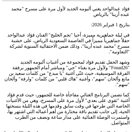
فؤاد عبدالواحد يغني ألبومه الجديد لأول مرة على مسرح "محمد
عبده أرينا" بالرياض
بتاريخ 1 فبراير 2026:
في ليلة جماهيرية مميزة، أحيا "نجم الخليج" الفنان فؤاد عبدالواحد
حفلاً جماهيرياً مميزاً في العاصمة السعودية الرياض، على خشبة
مسرح "محمد عبده أرينا"، وذلك ضمن الاحتفالية السنوية لشركة
"التعاونية".
وشهد الحفل تقديم فؤاد لمجموعة من أغنيات ألبومه الجديد
"Fouad26" ولأول مرة بغناء "حي" ومباشر أمام الجمهور برفقة
الفرقة الموسيقية، حيث غنّى أغنية "يا مبدع" من كلمات سعيد بن
مانع وألحان "سهم"، وأغنية "هاك قلبي" من كلمات "وارفة" وألحان
"سهم".
كما تضمن البرنامج الغنائي مفاجأة خاصة للجمهور، حيث قدم فؤاد
أغنية "تقوى على بعدي" لأول مرة على المسرح، وهي من الأغنيات
الخاصة التي طرحها في وقت سابق وقدمها في هذه الليلة بنسختها
الحية، إلى جانب تقديم باقة مختارة من أهم أعماله التي اشتهر بها،
واستمرت الوصلة الغنائية على مدار ساعة ونصف من الطرب
المتواصل.