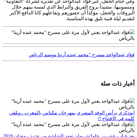
وفي ختام الحفل، عبر فؤاد عبدالواحد عن تقديره لشركة "التعاونية"
ومنسوبيها، مشيداً بروح الفريق والترابط الذي لمسه بينهم خلال
البروفات والحفل، مؤكداً أن حضورهم وتفاعلهم كانا الدافع الأكبر
لتقديم ليلة فنية تليق بهذه المناسبة.
فؤاد عبدالواحد
مسرح "محمد عبده أرينا
موسم الرياض
أخبار ذات صلة
ابوذكري يرأس الوفد المصري بمهرجان مكناس بالمغرب ..ويلقي
كلمه في الافتتاح !!
بعد غياب عشرين عاما:شريهان تعود للشاشة من جديد رمضان 2019