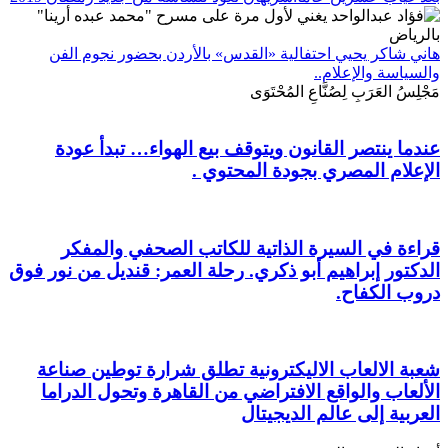
هاني شاكر يحيي احتفالية «القدس» بالأردن بحضور نجوم الفن
والسياسة والإعلام..
مَجْلِسُ العَرَبِ لِصُنَّاعِ المُحْتَوَى
عندما ينتصر القانون ويتوقف بيع الهواء… تبدأ عودة
الإعلام المصري بجودة المحتوي .
قراءة في السيرة الذاتية للكاتب الصحفي والمفكر
الدكتور إبراهيم أبو ذكري. رحلة العمر: قنديل من نور فوق
دروب الكفاح.
شعبة الالعاب الاليكترونية تطلق شرارة توطين صناعة
الألعاب والواقع الافتراضي من القاهرة وتحول الدراما
العربية إلى عالم الديجيتال