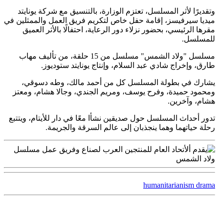
وتقديرًا لأثر المسلسل، تعتزم الوزارة، بالتنسيق مع شركة يونايتد
ميديا ​​سيرفيسز، إقامة حفل خاص لتكريم فريق العمل والممثلين في
مقرها الرئيسي، بحضور نزلاء دور الرعاية، احتفالًا بالأثر العميق
للمسلسل.
مسلسل "ولاد الشمس" مسلسل من 15 حلقة، من تأليف مهاب
طارق، وإخراج شادي عبد السلام، وإنتاج يونايتد ستوديوز.
يشارك في بطولة المسلسل كل من أحمد مالك، وطه دسوقي،
ومحمود حميدة، وفرح يوسف، ومريم الجندي، وجالا هشام، ومعتز
هشام، وآخرين.
تدور أحداث المسلسل حول صديقين نشأا معًا في دار للأيتام، ويتتبع
رحلة حياتهما وهما ينجذبان إلى عالم السرقة والجريمة.
humanitarianism drama