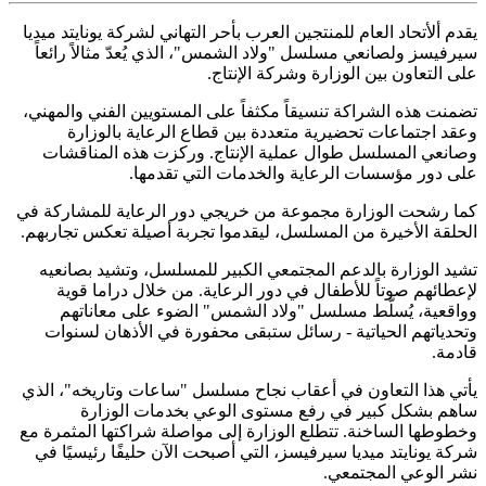
يقدم ألأتحاد العام للمنتجين العرب بأحر التهاني لشركة يونايتد ميديا ​​
سيرفيسز ولصانعي مسلسل "ولاد الشمس"، الذي يُعدّ مثالاً رائعاً
على التعاون بين الوزارة وشركة الإنتاج.
تضمنت هذه الشراكة تنسيقاً مكثفاً على المستويين الفني والمهني،
وعقد اجتماعات تحضيرية متعددة بين قطاع الرعاية بالوزارة
وصانعي المسلسل طوال عملية الإنتاج. وركزت هذه المناقشات
على دور مؤسسات الرعاية والخدمات التي تقدمها.
كما رشحت الوزارة مجموعة من خريجي دور الرعاية للمشاركة في
الحلقة الأخيرة من المسلسل، ليقدموا تجربة أصيلة تعكس تجاربهم.
تشيد الوزارة بالدعم المجتمعي الكبير للمسلسل، وتشيد بصانعيه
لإعطائهم صوتاً للأطفال في دور الرعاية. من خلال دراما قوية
وواقعية، يُسلّط مسلسل "ولاد الشمس" الضوء على معاناتهم
وتحدياتهم الحياتية - رسائل ستبقى محفورة في الأذهان لسنوات
قادمة.
يأتي هذا التعاون في أعقاب نجاح مسلسل "ساعات وتاريخه"، الذي
ساهم بشكل كبير في رفع مستوى الوعي بخدمات الوزارة
وخطوطها الساخنة. تتطلع الوزارة إلى مواصلة شراكتها المثمرة مع
شركة يونايتد ميديا ​​سيرفيسز، التي أصبحت الآن حليفًا رئيسيًا في
نشر الوعي المجتمعي.