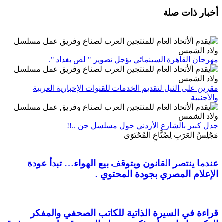
أخبار ذات صلة
مهرجان القاهرة السينمائي يؤجل تصوير " لص بغداد ".
مقرين على النيل لتقديم الخدمات للقنوات الإخبارية العربية
والأجنبية
جدل كبير بالشارع الأردني حول مسلسل جن ..!!
مَجْلِسُ العَرَبِ لِصُنَّاعِ المُحْتَوَى
عندما ينتصر القانون ويتوقف بيع الهواء… تبدأ عودة
الإعلام المصري بجودة المحتوي .
قراءة في السيرة الذاتية للكاتب الصحفي والمفكر