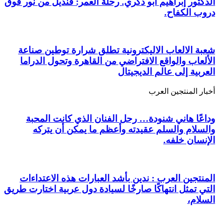
الدكتور إبراهيم أبو ذكري. رحلة العمر: قنديل من نور فوق
دروب الكفاح.
شعبة الالعاب الاليكترونية تطلق شرارة توطين صناعة
الألعاب والواقع الافتراضي من القاهرة وتحول الدراما
العربية إلى عالم الديجيتال
أخبار المنتجين العرب
وداعًا هاني شنودة… رحل الفنان الذي كانت المحبة
والسلام والسلم عقيدته وأعظم ما يمكن أن يتركه
الإنسان خلفه.
المنتجين العرب : ندين بأشد العبارات هذه الاعتداءات
التي تمثل انتهاكًا صارخًا لسيادة دول عربية اختارت طريق
السلام،