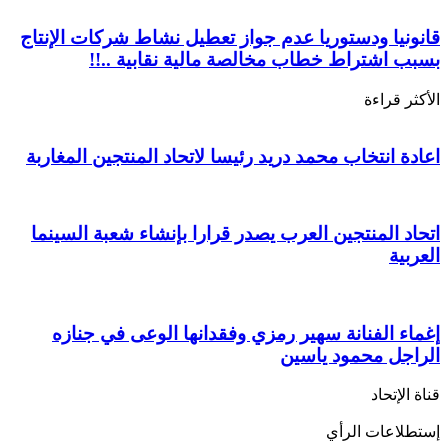
قانونيا ودستوريا عدم جواز تعطيل نشاط شركات الإنتاج
بسبب اشتراط خطاب مخالصة مالية نقابية ..!!
الأكثر قراءة
اعادة انتخاب محمد دريد رئيسا لاتحاد المنتجين المغاربة
اتحاد المنتجين العرب يصدر قرارا بإنشاء شعبة السينما
العربية
إغماء الفنانة سهير رمزي وفقدانها الوعى في جنازه
الراجل محمود ياسين
قناة الإتحاد
إستطلاعات الرأي