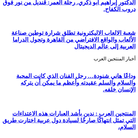
الدكتور إبراهيم أبو ذكري. رحلة العمر: قنديل من نور فوق
دروب الكفاح.
شعبة الالعاب الاليكترونية تطلق شرارة توطين صناعة
الألعاب والواقع الافتراضي من القاهرة وتحول الدراما
العربية إلى عالم الديجيتال
أخبار المنتجين العرب
وداعًا هاني شنودة… رحل الفنان الذي كانت المحبة
والسلام والسلم عقيدته وأعظم ما يمكن أن يتركه
الإنسان خلفه.
المنتجين العرب : ندين بأشد العبارات هذه الاعتداءات
التي تمثل انتهاكًا صارخًا لسيادة دول عربية اختارت طريق
السلام،