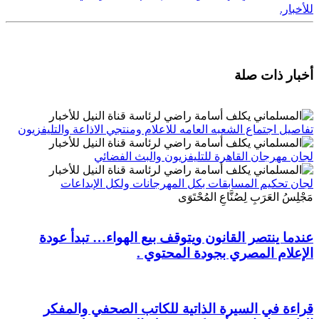
للأخبار.
أخبار ذات صلة
تفاصيل اجتماع الشعبه العامه للاعلام ومنتجي الاذاعة والتليفزيون
لجان مهرجان القاهرة للتليفزيون والبث الفضائي
لجان تحكيم المسابقات بكل المهرجانات ولكل الإبداعات
مَجْلِسُ العَرَبِ لِصُنَّاعِ المُحْتَوَى
عندما ينتصر القانون ويتوقف بيع الهواء… تبدأ عودة
الإعلام المصري بجودة المحتوي .
قراءة في السيرة الذاتية للكاتب الصحفي والمفكر