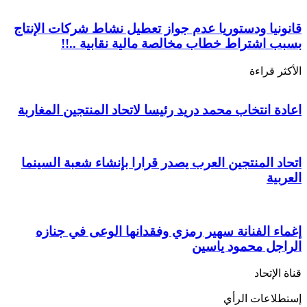
قانونيا ودستوريا عدم جواز تعطيل نشاط شركات الإنتاج
بسبب اشتراط خطاب مخالصة مالية نقابية ..!!
الأكثر قراءة
اعادة انتخاب محمد دريد رئيسا لاتحاد المنتجين المغاربة
اتحاد المنتجين العرب يصدر قرارا بإنشاء شعبة السينما
العربية
إغماء الفنانة سهير رمزي وفقدانها الوعى في جنازه
الراجل محمود ياسين
قناة الإتحاد
إستطلاعات الرأي