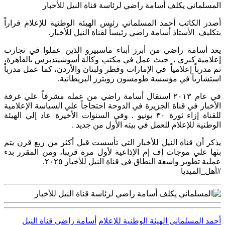
المسلماني يكلف أسامة راضي لرئاسة قناة النيل للأخبار
أصدر الكاتب أحمد المسلماني رئيس الهيئة الوطنية للإعلام قراراً
بتكليف الأستاذ أسامة راضي رئيساً لقناة النيل للأخبار.
يعد أسامة راضي من أبرز أبناء ماسبيرو الذين عملوا في تجارب
إعلامية كبري ، حيث عمل في مكتب وكالة أسوشيتدبرس بالقاهرة،
ثم مدرباً إعلامياً في الإمارات وقطر ولبنان والأردن، كما عمل مدرباً
استشارياً في مؤسسة طومسون رويترز البريطانية.
في عام ٢٠١٣ استقال أسامة راضي من عمله مشرفاً علي غرفة
الأخبار في قناة الجزيرة في الدوحة احتجاجاً علي السياسة الإعلامية
للقناة إزاء ثورة ٣٠ يونيو . وفي السنوات الأخيرة عاد إلي الهيئة
الوطنية للإعلام للعمل في بيته الأول من جديد .
يذكر أن قناة النيل للأخبار التي تأسست قبل أكثر من ربع قرن يتم
بثها علي موجات إف إم الإذاعية لأول مرة قريبا، ومن المقرر بدء
عملية تطوير واسعة النطاق في قناة النيل للأخبار ٢٠٢٥.
#أهل_الميديا
أحمد المسلماني
الهيئة الوطنية للإعلام
أسامة راضي
قناة النيل