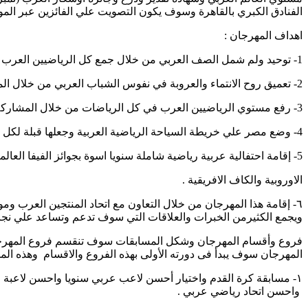
الفنادق الكبري بالقاهرة وسوف يكون التصويت علي الفائزين عبر الموق
اهداف المهرجان :
1- توحيد ولم شمل الصف العربي من خلال جمع كل الرياضيين العرب في مهرجان رياضي عربي شامل سنويا خاص بهم .
2- تعميق روح الانتماء والعروبة في نفوس الشباب العربي من خلال المشاركة سنويا في فعاليات المهرجان الرياضي العربي الشامل.
3- رفع مستوي الرياضيين العرب في كل الرياضات من خلال المشاركة السنوية في فعاليات المهرجان والفوز بجوائز المهرجان و اوسكار العرب لاحسن اللاعبين العرب في كل المجالات.
4- وضع مصر علي خريطة السياحة الرياضية العربية وجعلها قبلة لكل الرياضيين للعرب وتنشيط السياحة العربية والخليجية لها على مدار العام .
5- إقامة احتفالية عربية رياضية شاملة سنويا اسوة بجوائز الفيفا العالمية واليويفا
الاوروبية والكاف الافريقية .
٦- إقامة هذا المهرجان من خلال التعاون مع اتحاد المنتجين العرب ومو
ويجمع الكثيرمن الخبرات والعلاقات التي سوف تدعم وتساعد علي نجاح
فروع وأقسام المهرجان وشكل المسابقات سوف تنقسم فروع المهرجان 
المهرجان سوف يبدأ فى دورته الأولى بهذه الفروع والاقسام وهذه ال
١- مسابقة كرة القدم واختيار أحسن لاعب عربي سنويا واحسن ل
واحسن اتحاد رياضي عربي .