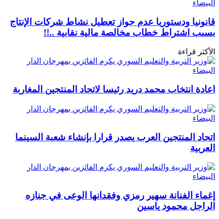
قانونيا ودستوريا عدم جواز تعطيل نشاط شركات الإنتاج
بسبب اشتراط خطاب مخالصة مالية نقابية ..!!
الأكثر قراءة
اعادة انتخاب محمد دريد رئيسا لاتحاد المنتجين المغاربة
اتحاد المنتجين العرب يصدر قرارا بإنشاء شعبة السينما
العربية
إغماء الفنانة سهير رمزي وفقدانها الوعى في جنازه
الراجل محمود ياسين