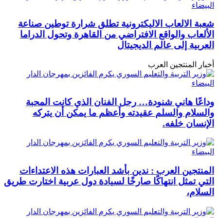
شعبة الالعاب الاليكترونية تطلق شرارة توطين صناعة
الألعاب والواقع الافتراضي من القاهرة وتحول الدراما
العربية إلى عالم الديجيتال
أخبار المنتجين العرب
وداعًا هاني شنودة… رحل الفنان الذي كانت المحبة
والسلام والسلم عقيدته وأعظم ما يمكن أن يتركه
الإنسان خلفه.
المنتجين العرب : ندين بأشد العبارات هذه الاعتداءات
التي تمثل انتهاكًا صارخًا لسيادة دول عربية اختارت طريق
السلام،