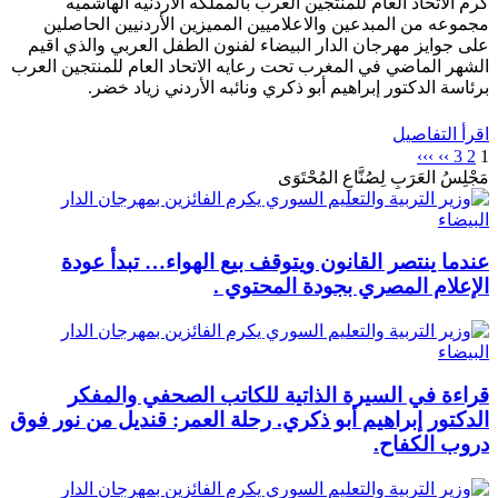
كرم الاتحاد العام للمنتجين العرب بالمملكه الاردنيه الهاشميه
مجموعه من المبدعين والاعلاميين المميزين الأردنيين الحاصلين
على جوايز مهرجان الدار البيضاء لفنون الطفل العربي والذي اقيم
الشهر الماضي في المغرب تحت رعايه الاتحاد العام للمنتجين العرب
برئاسة الدكتور إبراهيم أبو ذكري ونائبه الأردني زياد خضر.
اقرأ التفاصيل
›››
››
3
2
1
مَجْلِسُ العَرَبِ لِصُنَّاعِ المُحْتَوَى
عندما ينتصر القانون ويتوقف بيع الهواء… تبدأ عودة
الإعلام المصري بجودة المحتوي .
قراءة في السيرة الذاتية للكاتب الصحفي والمفكر
الدكتور إبراهيم أبو ذكري. رحلة العمر: قنديل من نور فوق
دروب الكفاح.