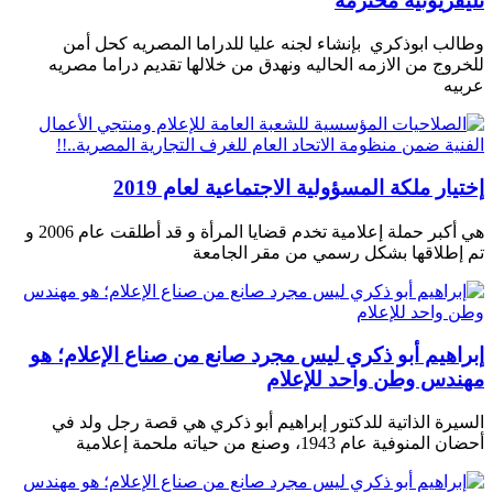
تليفزيونيه محترمة
وطالب ابوذكري بإنشاء لجنه عليا للدراما المصريه كحل أمن
للخروج من الازمه الحاليه ونهدق من خلالها تقديم دراما مصريه
عربيه
إختيار ملكة المسؤولية الاجتماعية لعام 2019
هي أكبر حملة إعلامية تخدم قضايا المرأة و قد أطلقت عام 2006 و
تم إطلاقها بشكل رسمي من مقر الجامعة
إبراهيم أبو ذكري ليس مجرد صانع من صناع الإعلام؛ هو
مهندس وطن واحد للإعلام
السيرة الذاتية للدكتور إبراهيم أبو ذكري هي قصة رجل ولد في
أحضان المنوفية عام 1943، وصنع من حياته ملحمة إعلامية