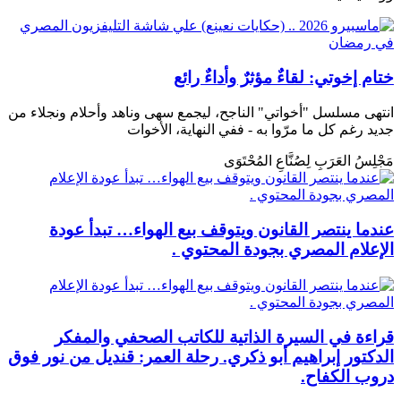
ختام إخوتي: لقاءٌ مؤثرٌ وأداءٌ رائع
انتهى مسلسل "أخواتي" الناجح، ليجمع سهى وناهد وأحلام ونجلاء من
جديد رغم كل ما مرّوا به - ففي النهاية، الأخوات
مَجْلِسُ العَرَبِ لِصُنَّاعِ المُحْتَوَى
عندما ينتصر القانون ويتوقف بيع الهواء… تبدأ عودة
الإعلام المصري بجودة المحتوي .
قراءة في السيرة الذاتية للكاتب الصحفي والمفكر
الدكتور إبراهيم أبو ذكري. رحلة العمر: قنديل من نور فوق
دروب الكفاح.