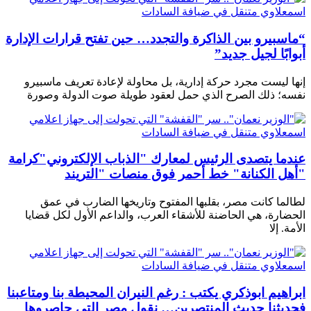
“ماسبيرو بين الذاكرة والتجدد… حين تفتح قرارات الإدارة
أبوابًا لجيل جديد”
إنها ليست مجرد حركة إدارية، بل محاولة لإعادة تعريف ماسبيرو
نفسه؛ ذلك الصرح الذي حمل لعقود طويلة صوت الدولة وصورة
عندما يتصدى الرئيس لمعارك "الذباب الإلكتروني"كرامة
"أهل الكنانة" خط أحمر فوق منصات "التريند
لطالما كانت مصر، بقلبها المفتوح وتاريخها الضارب في عمق
الحضارة، هي الحاضنة للأشقاء العرب، والداعم الأول لكل قضايا
الأمة. إلا
ابراهيم ابوذكري يكتب : رغم النيران المحيطة بنا ومتاعبنا
فحديثنا حديث المنتصرين… نقول مصر التي حاصروها