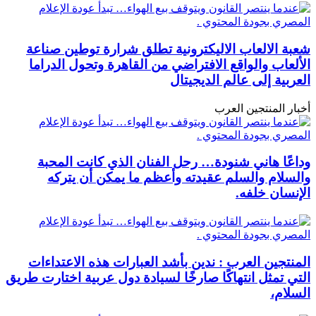
شعبة الالعاب الاليكترونية تطلق شرارة توطين صناعة
الألعاب والواقع الافتراضي من القاهرة وتحول الدراما
العربية إلى عالم الديجيتال
أخبار المنتجين العرب
وداعًا هاني شنودة… رحل الفنان الذي كانت المحبة
والسلام والسلم عقيدته وأعظم ما يمكن أن يتركه
الإنسان خلفه.
المنتجين العرب : ندين بأشد العبارات هذه الاعتداءات
التي تمثل انتهاكًا صارخًا لسيادة دول عربية اختارت طريق
السلام،