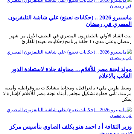
ماسبيرو 2026 .. (حكايات نعينع) علي شاشة التليفزيون
المصري في رمضان
تبث القناة الأولي بالتليفزيون المصري في النصف الأول من شهر
رمضان وعلي مدي 15 حلقة برنامج (حكايات نعينع) للقارئ
مولد لجنة مصر للأفلام… محاولة جادة لاستعادة الدور
الغائب بالاعلام
وسط طريق مليء بالعراقيل، ومحاط بتشابكات بيروقراطية وأمنية
مزمنة، تأتي خطوة تشكيل مجلس أمناء لجنة مصر للأفلام كإشارة لا
يمكن
وزير الثقافة أ د احمد هنو يكلف الصاوي بتأسيس مركز
تدريب مسرحي