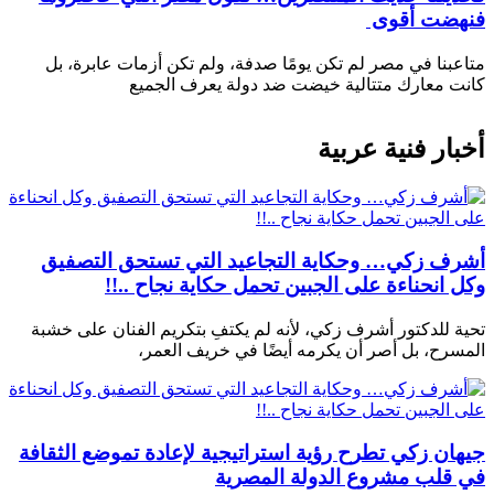
فنهضت أقوى
متاعبنا في مصر لم تكن يومًا صدفة، ولم تكن أزمات عابرة، بل
كانت معارك متتالية خيضت ضد دولة يعرف الجميع
أخبار فنية عربية
أشرف زكي… وحكاية التجاعيد التي تستحق التصفيق
وكل انحناءة على الجبين تحمل حكاية نجاح ..!!
تحية للدكتور أشرف زكي، لأنه لم يكتفِ بتكريم الفنان على خشبة
المسرح، بل أصر أن يكرمه أيضًا في خريف العمر،
جيهان زكي تطرح رؤية استراتيجية لإعادة تموضع الثقافة
في قلب مشروع الدولة المصرية