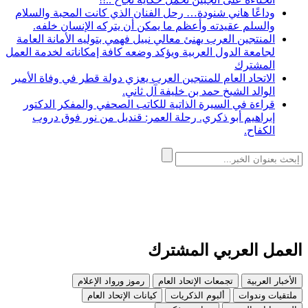
وداعًا هاني شنودة… رحل الفنان الذي كانت المحبة والسلام
والسلم عقيدته وأعظم ما يمكن أن يتركه الإنسان خلفه.
المنتجين العرب يهنئ معالي نبيل فهمي بتوليه الأمانة العامة
لجامعة الدول العربية ويؤكد وضعه كافة إمكاناته لخدمة العمل
المشترك
الاتحاد العام للمنتجين العرب يعزي دولة قطر في وفاة الأمير
الوالد الشيخ حمد بن خليفة آل ثاني.
قراءة في السيرة الذاتية للكاتب الصحفي والمفكر الدكتور
إبراهيم أبو ذكري. رحلة العمر: قنديل من نور فوق دروب
الكفاح.
العمل العربي المشترك
الأخبار العربية
تجمعات الإتحاد العام
رموز ورواد الإعلام
ملتقيات وندوات
ألبوم الذكريات
كيانات الإتحاد العام