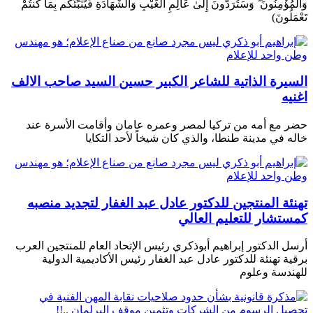
وَالْمُؤْمِنُونَ ۖ وَسَتُرَدُّونَ إِلَىٰ عَالِمِ الْغَيْبِ وَالشَّهَادَةِ فَيُنَبِّئُكُم بِمَا كُنتُمْ
تَعْمَلُونَ)
السيرة الذاتية للشاعر الكبير حسين السيد صاحب الالف
اغنيه
حضر مع أمه من تركيا لمصر وعمره عامان وأقامت الأسرة عند
خاله في مدينة طنطا، والذي كان شيخاً لأحد التكايا
تهنئة المنتجين للدكتور عادل عبد الغفار لتجديد منصبه
كمستشار للتعليم العالي
أرسل الدكتور إبراهيم أبوذكري رئيس الإتحاد العام للمنتجين العرب
برقية تهنئة للدكتور عادل عبد الغفار رئيس الأكاديمية الدولية
للهندسة وعلوم