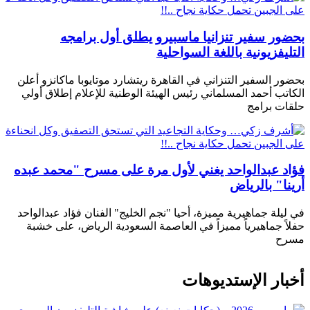
بحضور سفير تنزانيا ماسبيرو يطلق أول برامجه
التليفزيونية باللغة السواحلية
بحضور السفير التنزاني في القاهرة ريتشارد موتايوبا ماكانزو أعلن
الكاتب أحمد المسلماني رئيس الهيئة الوطنية للإعلام إطلاق أولي
حلقات برامج
فؤاد عبدالواحد يغني لأول مرة على مسرح "محمد عبده
أرينا" بالرياض
في ليلة جماهيرية مميزة، أحيا "نجم الخليج" الفنان فؤاد عبدالواحد
حفلاً جماهيرياً مميزاً في العاصمة السعودية الرياض، على خشبة
مسرح
أخبار الإستديوهات