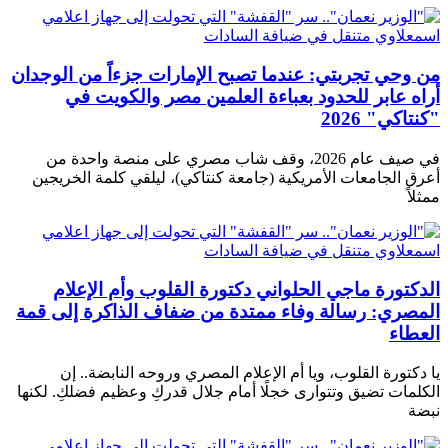
من وحي تجربتي: عندما تصبح الإمارات جزءاً من الوجدان
أراه عابر للحدود بعباءة العلمين مصر والكويت في
"كنتاكي" 2026
في صيف عام 2026، وقف شاب مصري على منصة واحدة من
أعرق الجامعات الأمريكية (جامعة كنتاكي)، ليلقي كلمة الخريجين
ممثلاً
الدكتورة ماجي الحلواني دكتورة القلوب وأم الإعلام
المصري: رسالة وفاء ممتدة من ضفاف الذاكرة إلى قمة
العطاء
يا دكتورة القلوب، ويا أم الإعلام المصري وروحه النابضة.. إن
الكلمات تضيق وتتوارى خجلًا أمام جلال قدركِ وعظيم فضلكِ. لكنها
نبضة