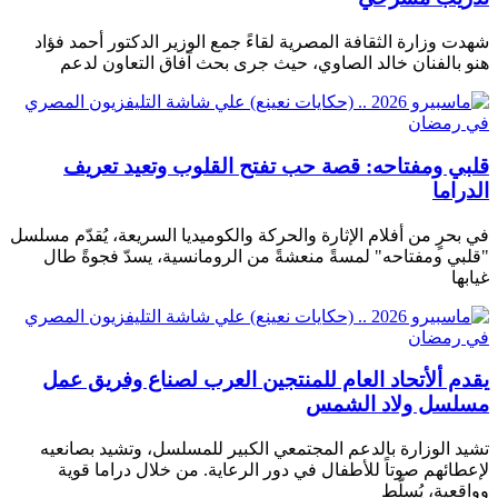
شهدت وزارة الثقافة المصرية لقاءً جمع الوزير الدكتور أحمد فؤاد
هنو بالفنان خالد الصاوي، حيث جرى بحث آفاق التعاون لدعم
قلبي ومفتاحه: قصة حب تفتح القلوب وتعيد تعريف
الدراما
في بحرٍ من أفلام الإثارة والحركة والكوميديا ​​السريعة، يُقدّم مسلسل
"قلبي ومفتاحه" لمسةً منعشةً من الرومانسية، يسدّ فجوةً طال
غيابها
يقدم ألأتحاد العام للمنتجين العرب لصناع وفريق عمل
مسلسل ولاد الشمس
تشيد الوزارة بالدعم المجتمعي الكبير للمسلسل، وتشيد بصانعيه
لإعطائهم صوتاً للأطفال في دور الرعاية. من خلال دراما قوية
وواقعية، يُسلّط