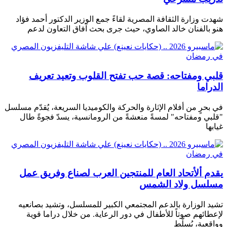
شهدت وزارة الثقافة المصرية لقاءً جمع الوزير الدكتور أحمد فؤاد
هنو بالفنان خالد الصاوي، حيث جرى بحث آفاق التعاون لدعم
قلبي ومفتاحه: قصة حب تفتح القلوب وتعيد تعريف
الدراما
في بحرٍ من أفلام الإثارة والحركة والكوميديا ​​السريعة، يُقدّم مسلسل
"قلبي ومفتاحه" لمسةً منعشةً من الرومانسية، يسدّ فجوةً طال
غيابها
يقدم ألأتحاد العام للمنتجين العرب لصناع وفريق عمل
مسلسل ولاد الشمس
تشيد الوزارة بالدعم المجتمعي الكبير للمسلسل، وتشيد بصانعيه
لإعطائهم صوتاً للأطفال في دور الرعاية. من خلال دراما قوية
وواقعية، يُسلّط