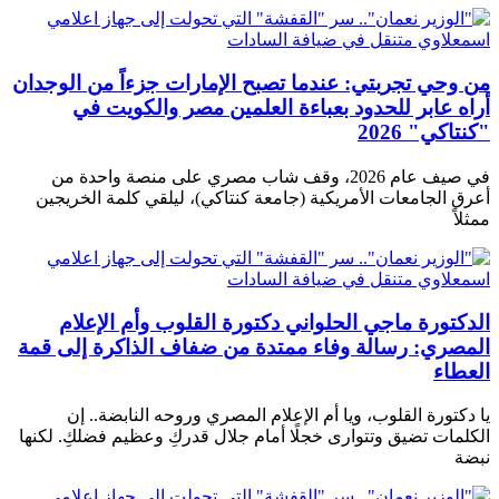
من وحي تجربتي: عندما تصبح الإمارات جزءاً من الوجدان
أراه عابر للحدود بعباءة العلمين مصر والكويت في
"كنتاكي" 2026
في صيف عام 2026، وقف شاب مصري على منصة واحدة من
أعرق الجامعات الأمريكية (جامعة كنتاكي)، ليلقي كلمة الخريجين
ممثلاً
الدكتورة ماجي الحلواني دكتورة القلوب وأم الإعلام
المصري: رسالة وفاء ممتدة من ضفاف الذاكرة إلى قمة
العطاء
يا دكتورة القلوب، ويا أم الإعلام المصري وروحه النابضة.. إن
الكلمات تضيق وتتوارى خجلًا أمام جلال قدركِ وعظيم فضلكِ. لكنها
نبضة