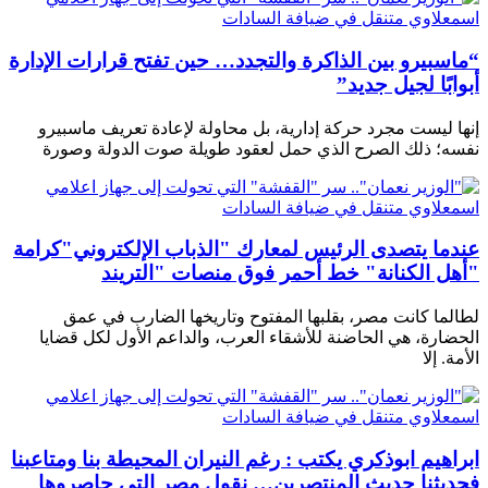
“ماسبيرو بين الذاكرة والتجدد… حين تفتح قرارات الإدارة
أبوابًا لجيل جديد”
إنها ليست مجرد حركة إدارية، بل محاولة لإعادة تعريف ماسبيرو
نفسه؛ ذلك الصرح الذي حمل لعقود طويلة صوت الدولة وصورة
عندما يتصدى الرئيس لمعارك "الذباب الإلكتروني"كرامة
"أهل الكنانة" خط أحمر فوق منصات "التريند
لطالما كانت مصر، بقلبها المفتوح وتاريخها الضارب في عمق
الحضارة، هي الحاضنة للأشقاء العرب، والداعم الأول لكل قضايا
الأمة. إلا
ابراهيم ابوذكري يكتب : رغم النيران المحيطة بنا ومتاعبنا
فحديثنا حديث المنتصرين… نقول مصر التي حاصروها