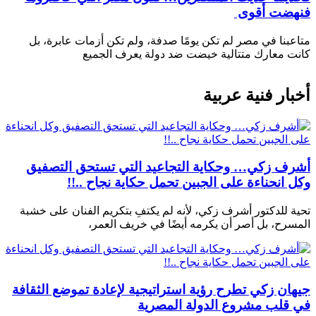
فنهضت أقوى
متاعبنا في مصر لم تكن يومًا صدفة، ولم تكن أزمات عابرة، بل
كانت معارك متتالية خيضت ضد دولة يعرف الجميع
أخبار فنية عربية
أشرف زكي… وحكاية التجاعيد التي تستحق التصفيق
وكل انحناءة على الجبين تحمل حكاية نجاح ..!!
تحية للدكتور أشرف زكي، لأنه لم يكتفِ بتكريم الفنان على خشبة
المسرح، بل أصر أن يكرمه أيضًا في خريف العمر،
جيهان زكي تطرح رؤية استراتيجية لإعادة تموضع الثقافة
في قلب مشروع الدولة المصرية