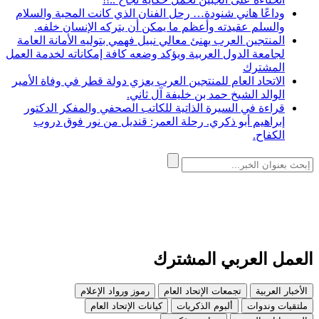
وداعًا هاني شنودة… رحل الفنان الذي كانت المحبة والسلام
والسلم عقيدته وأعظم ما يمكن أن يتركه الإنسان خلفه.
المنتجين العرب يهنئ معالي نبيل فهمي بتوليه الأمانة العامة
لجامعة الدول العربية ويؤكد وضعه كافة إمكاناته لخدمة العمل
المشترك
الاتحاد العام للمنتجين العرب يعزي دولة قطر في وفاة الأمير
الوالد الشيخ حمد بن خليفة آل ثاني.
قراءة في السيرة الذاتية للكاتب الصحفي والمفكر الدكتور
إبراهيم أبو ذكري. رحلة العمر: قنديل من نور فوق دروب
الكفاح.
العمل العربي المشترك
الأخبار العربية
تجمعات الإتحاد العام
رموز ورواد الإعلام
ملتقيات وندوات
ألبوم الذكريات
كيانات الإتحاد العام