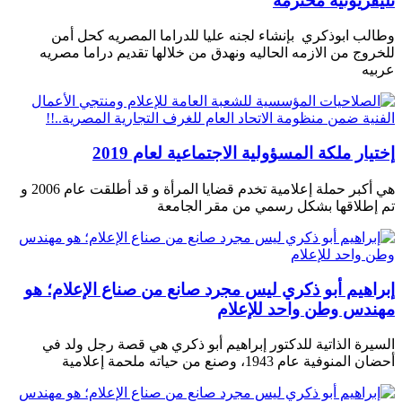
تليفزيونيه محترمة
وطالب ابوذكري بإنشاء لجنه عليا للدراما المصريه كحل أمن
للخروج من الازمه الحاليه ونهدق من خلالها تقديم دراما مصريه
عربيه
إختيار ملكة المسؤولية الاجتماعية لعام 2019
هي أكبر حملة إعلامية تخدم قضايا المرأة و قد أطلقت عام 2006 و
تم إطلاقها بشكل رسمي من مقر الجامعة
إبراهيم أبو ذكري ليس مجرد صانع من صناع الإعلام؛ هو
مهندس وطن واحد للإعلام
السيرة الذاتية للدكتور إبراهيم أبو ذكري هي قصة رجل ولد في
أحضان المنوفية عام 1943، وصنع من حياته ملحمة إعلامية