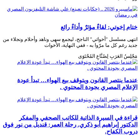
ختام إخوتي: لقاءٌ مؤثرٌ وأداءٌ رائع
انتهى مسلسل "أخواتي" الناجح، ليجمع سهى وناهد وأحلام ونجلاء من
جديد رغم كل ما مرّوا به - ففي النهاية، الأخوات
مَجْلِسُ العَرَبِ لِصُنَّاعِ المُحْتَوَى
عندما ينتصر القانون ويتوقف بيع الهواء… تبدأ عودة
الإعلام المصري بجودة المحتوي .
قراءة في السيرة الذاتية للكاتب الصحفي والمفكر
الدكتور إبراهيم أبو ذكري. رحلة العمر: قنديل من نور فوق
دروب الكفاح.