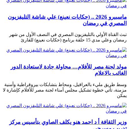
ماسبيرو 2026 .. (حكايات نعينع) علي شاشة التليفزيون
المصري في رمضان
تبث القناة الأولي بالتليفزيون المصري في النصف الأول من شهر
رمضان وعلي مدي 15 حلقة برنامج (حكايات نعينع) للقارئ
مولد لجنة مصر للأفلام… محاولة جادة لاستعادة الدور
الغائب بالاعلام
وسط طريق مليء بالعراقيل، ومحاط بتشابكات بيروقراطية وأمنية
مزمنة، تأتي خطوة تشكيل مجلس أمناء لجنة مصر للأفلام كإشارة لا
يمكن
وزير الثقافة أ د احمد هنو يكلف الصاوي بتأسيس مركز
تدريب مسرحي