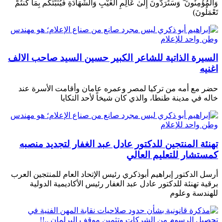
وَالْمُؤْمِنُونَ ۖ وَسَتُرَدُّونَ إِلَىٰ عَالِمِ الْغَيْبِ وَالشَّهَادَةِ فَيُنَبِّئُكُم بِمَا كُنتُمْ
تَعْمَلُونَ)
السيرة الذاتية للشاعر الكبير حسين السيد صاحب الالف
اغنيه
حضر مع أمه من تركيا لمصر وعمره عامان وأقامت الأسرة عند
خاله في مدينة طنطا، والذي كان شيخاً لأحد التكايا
تهنئة المنتجين للدكتور عادل عبد الغفار لتجديد منصبه
كمستشار للتعليم العالي
أرسل الدكتور إبراهيم أبوذكري رئيس الإتحاد العام للمنتجين العرب
برقية تهنئة للدكتور عادل عبد الغفار رئيس الأكاديمية الدولية
للهندسة وعلوم