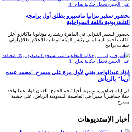
بحضور سفير تنزانيا ماسبيرو يطلق أول برامجه
التليفزيونية باللغة السواحلية
بحضور السفير التنزاني في القاهرة ريتشارد موتايوبا ماكانزو أعلن
الكاتب أحمد المسلماني رئيس الهيئة الوطنية للإعلام إطلاق أولي
حلقات برامج
فؤاد عبدالواحد يغني لأول مرة على مسرح "محمد عبده
أرينا" بالرياض
في ليلة جماهيرية مميزة، أحيا "نجم الخليج" الفنان فؤاد عبدالواحد
حفلاً جماهيرياً مميزاً في العاصمة السعودية الرياض، على خشبة
مسرح
أخبار الإستديوهات