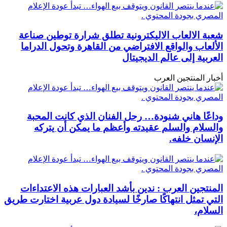
شعبة الالعاب الاليكترونية تطلق شرارة توطين صناعة
الألعاب والواقع الافتراضي من القاهرة وتحول الدراما
العربية إلى عالم الديجيتال
أخبار المنتجين العرب
وداعًا هاني شنودة… رحل الفنان الذي كانت المحبة
والسلام والسلم عقيدته وأعظم ما يمكن أن يتركه
الإنسان خلفه.
المنتجين العرب : ندين بأشد العبارات هذه الاعتداءات
التي تمثل انتهاكًا صارخًا لسيادة دول عربية اختارت طريق
السلام،